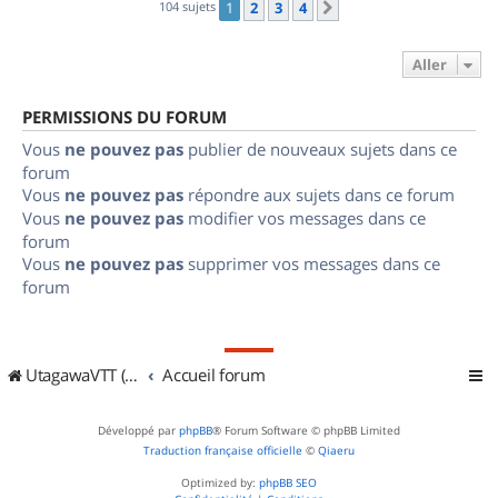
104 sujets
1
2
3
4
Suivant
Aller
PERMISSIONS DU FORUM
Vous
ne pouvez pas
publier de nouveaux sujets dans ce
forum
Vous
ne pouvez pas
répondre aux sujets dans ce forum
Vous
ne pouvez pas
modifier vos messages dans ce
forum
Vous
ne pouvez pas
supprimer vos messages dans ce
forum
UtagawaVTT (Randos VTT et VTTAE avec traces GPS)
Accueil forum
Développé par
phpBB
® Forum Software © phpBB Limited
Traduction française officielle
©
Qiaeru
Optimized by:
phpBB SEO