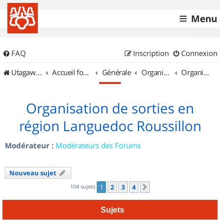
Menu
FAQ
Inscription
Connexion
UtagawaVTT (Randos VTT et VTTAE avec traces GPS)
Accueil forum
Générale
Organisation de sorties & Recherche de partenaires
Organisation de sorties en région Languedoc Roussillon
Organisation de sorties en
région Languedoc Roussillon
Modérateur :
Modérateurs des Forums
Nouveau sujet
104 sujets
1
2
3
4
Suivant
Sujets