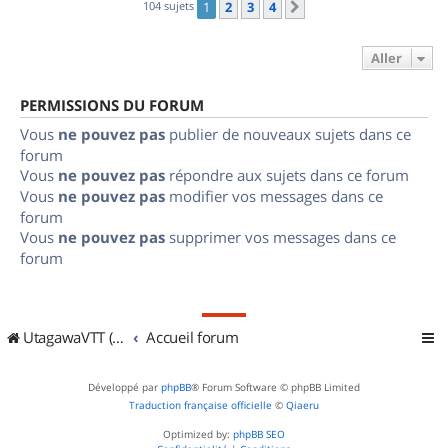
104 sujets
1
2
3
4
Suivant
Aller
PERMISSIONS DU FORUM
Vous
ne pouvez pas
publier de nouveaux sujets dans ce
forum
Vous
ne pouvez pas
répondre aux sujets dans ce forum
Vous
ne pouvez pas
modifier vos messages dans ce
forum
Vous
ne pouvez pas
supprimer vos messages dans ce
forum
UtagawaVTT (Randos VTT et VTTAE avec traces GPS)
Accueil forum
Développé par
phpBB
® Forum Software © phpBB Limited
Traduction française officielle
©
Qiaeru
Optimized by:
phpBB SEO