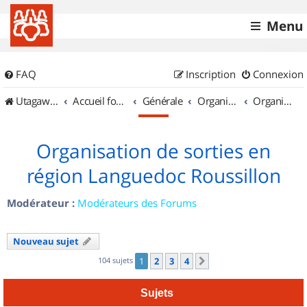
Menu
FAQ
Inscription
Connexion
UtagawaVTT (Randos VTT et VTTAE avec traces GPS)
Accueil forum
Générale
Organisation de sorties & Recherche de partenaires
Organisation de sorties en région Languedoc Roussillon
Organisation de sorties en
région Languedoc Roussillon
Modérateur :
Modérateurs des Forums
Nouveau sujet
104 sujets
1
2
3
4
Suivant
Sujets