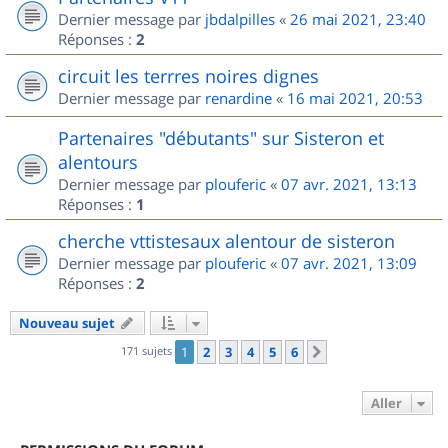
Dernier message par
jbdalpilles
«
26 mai 2021, 23:40
Réponses :
2
circuit les terrres noires dignes
Dernier message par
renardine
«
16 mai 2021, 20:53
Partenaires "débutants" sur Sisteron et
alentours
Dernier message par
plouferic
«
07 avr. 2021, 13:13
Réponses :
1
cherche vttistesaux alentour de sisteron
Dernier message par
plouferic
«
07 avr. 2021, 13:09
Réponses :
2
Nouveau sujet
171 sujets
1
2
3
4
5
6
Suivant
Aller