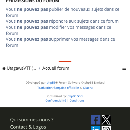
PERMISSIONS DU FORUM
Vous
ne pouvez pas
publier de nouveaux sujets dans ce
forum
Vous
ne pouvez pas
répondre aux sujets dans ce forum
Vous
ne pouvez pas
modifier vos messages dans ce
forum
Vous
ne pouvez pas
supprimer vos messages dans ce
forum
UtagawaVTT (Randos VTT et VTTAE avec traces GPS)
Accueil forum
Développé par
phpBB
® Forum Software © phpBB Limited
Traduction française officielle
©
Qiaeru
Optimized by:
phpBB SEO
Confidentialité
|
Conditions
Qui sommes-nous ?
Contact & Logos