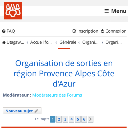
Menu
FAQ
Inscription
Connexion
UtagawaVTT (Randos VTT et VTTAE avec traces GPS)
Accueil forum
Générale
Organisation de sorties & Recherche de partenaires
Organisation de sorties en région Provence Alpes Côte d'Azur
Organisation de sorties en
région Provence Alpes Côte
d'Azur
Modérateur :
Modérateurs des Forums
Nouveau sujet
171 sujets
1
2
3
4
5
6
Suivant