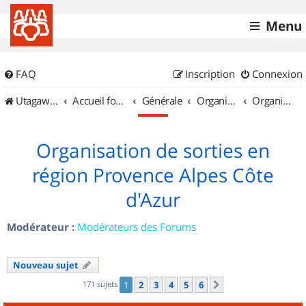
Menu
FAQ
Inscription
Connexion
UtagawaVTT (Randos VTT et VTTAE avec traces GPS)
Accueil forum
Générale
Organisation de sorties & Recherche de partenaires
Organisation de sorties en région Provence Alpes Côte d'Azur
Organisation de sorties en
région Provence Alpes Côte
d'Azur
Modérateur :
Modérateurs des Forums
Nouveau sujet
171 sujets
1
2
3
4
5
6
Suivant