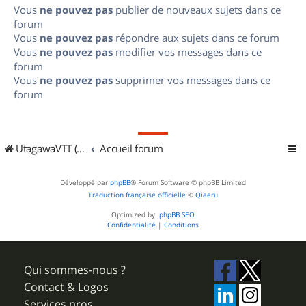
Vous
ne pouvez pas
publier de nouveaux sujets dans ce
forum
Vous
ne pouvez pas
répondre aux sujets dans ce forum
Vous
ne pouvez pas
modifier vos messages dans ce
forum
Vous
ne pouvez pas
supprimer vos messages dans ce
forum
UtagawaVTT (Randos VTT et VTTAE avec traces GPS)
Accueil forum
Développé par
phpBB
® Forum Software © phpBB Limited
Traduction française officielle
©
Qiaeru
Optimized by:
phpBB SEO
Confidentialité
|
Conditions
Qui sommes-nous ?
Contact & Logos
Services pros