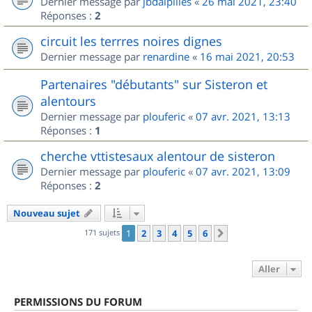
Dernier message par
jbdalpilles
«
26 mai 2021, 23:40
Réponses :
2
circuit les terrres noires dignes
Dernier message par
renardine
«
16 mai 2021, 20:53
Partenaires "débutants" sur Sisteron et
alentours
Dernier message par
plouferic
«
07 avr. 2021, 13:13
Réponses :
1
cherche vttistesaux alentour de sisteron
Dernier message par
plouferic
«
07 avr. 2021, 13:09
Réponses :
2
Nouveau sujet
171 sujets
1
2
3
4
5
6
Suivant
Aller
PERMISSIONS DU FORUM