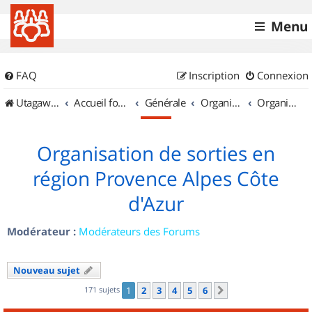
Menu
FAQ
Inscription
Connexion
UtagawaVTT (Randos VTT et VTTAE avec traces GPS)
Accueil forum
Générale
Organisation de sorties & Recherche de partenaires
Organisation de sorties en région Provence Alpes Côte d'Azur
Organisation de sorties en
région Provence Alpes Côte
d'Azur
Modérateur :
Modérateurs des Forums
Nouveau sujet
171 sujets
1
2
3
4
5
6
Suivant