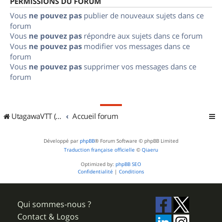
PERMISSIONS DU FORUM
Vous
ne pouvez pas
publier de nouveaux sujets dans ce
forum
Vous
ne pouvez pas
répondre aux sujets dans ce forum
Vous
ne pouvez pas
modifier vos messages dans ce
forum
Vous
ne pouvez pas
supprimer vos messages dans ce
forum
UtagawaVTT (Randos VTT et VTTAE avec traces GPS)
Accueil forum
Développé par
phpBB
® Forum Software © phpBB Limited
Traduction française officielle
©
Qiaeru
Optimized by:
phpBB SEO
Confidentialité
|
Conditions
Qui sommes-nous ?
Contact & Logos