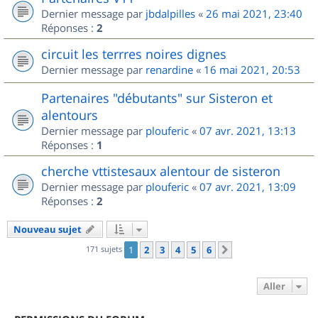
Dernier message par
jbdalpilles
«
26 mai 2021, 23:40
Réponses :
2
circuit les terrres noires dignes
Dernier message par
renardine
«
16 mai 2021, 20:53
Partenaires "débutants" sur Sisteron et
alentours
Dernier message par
plouferic
«
07 avr. 2021, 13:13
Réponses :
1
cherche vttistesaux alentour de sisteron
Dernier message par
plouferic
«
07 avr. 2021, 13:09
Réponses :
2
Nouveau sujet
171 sujets
1
2
3
4
5
6
Suivant
Aller