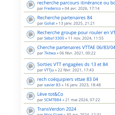
recherche parcours itinérance ou bo
par
Frederico
»
04 avr. 2026, 17:14
Recherche partenaires 84
par
Goliat
»
13 janv. 2025, 21:21
Recherche groupe pour rouler en V
par
Seba13300
»
11 nov. 2024, 11:55
Cherche partenaires VTTAE 06/83/0
par
Tkitwa
»
06 févr. 2021, 00:22
Sorties VTT engagées ds 13 et 84
par
VTTju
»
22 févr. 2021, 17:43
rech coéquipiers vttae 83 04
par
xavier 83
»
16 janv. 2023, 18:48
Lève tot&Co
par
SCMTB84
»
21 mai 2024, 07:22
TransVerdon 2024
par
Nico Giant
»
30 avr. 2024, 12:31