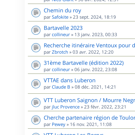
Chemin du roy
par
Safokite
»
23 sept. 2024, 18:19
Bartavelle 2023
par
collineur
»
13 janv. 2023, 00:33
Recherche itinéraire Ventoux pour d
par
Zbrotch
»
03 avr. 2022, 12:20
31ème Bartavelle (édition 2022)
par
collineur
»
06 janv. 2022, 23:08
VTTAE dans Luberon
par
Claude B
»
08 déc. 2021, 14:21
VTT Luberon Saignon / Mourre Neg
par
jluc Provence
»
23 févr. 2022, 23:21
Cherche partenaire région de Toulo
par
Pewey
»
16 nov. 2021, 11:08
VTT Luberon Les Borrys