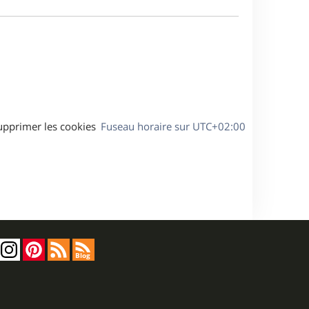
e
a
s
g
s
e
a
g
e
upprimer les cookies
Fuseau horaire sur
UTC+02:00