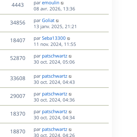
D
par
emoulin
n
V
4443
e
e
08 avr. 2026, 13:36
i
r
u
e
s
D
par
Goliat
n
r
V
34856
e
e
13 janv. 2025, 21:21
i
m
r
u
e
e
s
D
par
Seba13300
n
r
V
s
18407
e
e
11 nov. 2024, 11:55
i
m
s
r
u
e
e
a
s
D
par
patschwartz
n
r
V
s
52870
g
e
e
30 oct. 2024, 05:06
i
m
s
e
r
u
e
e
a
s
n
r
s
D
g
par
patschwartz
V
33608
e
i
m
s
e
e
30 oct. 2024, 04:43
e
e
a
r
u
s
r
s
D
g
par
patschwartz
n
V
29007
m
s
e
e
e
30 oct. 2024, 04:36
i
e
a
r
u
e
s
s
D
g
par
patschwartz
n
r
V
18370
s
e
e
e
30 oct. 2024, 04:34
i
m
a
r
u
e
e
s
D
g
par
patschwartz
n
r
V
s
18870
e
e
e
30 oct. 2024, 04:26
i
m
s