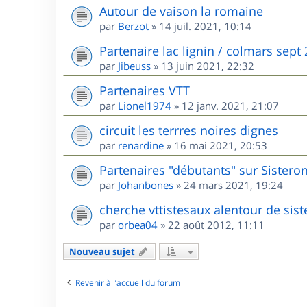
Autour de vaison la romaine
par
Berzot
»
14 juil. 2021, 10:14
Partenaire lac lignin / colmars sept
par
Jibeuss
»
13 juin 2021, 22:32
Partenaires VTT
par
Lionel1974
»
12 janv. 2021, 21:07
circuit les terrres noires dignes
par
renardine
»
16 mai 2021, 20:53
Partenaires "débutants" sur Sisteron
par
Johanbones
»
24 mars 2021, 19:24
cherche vttistesaux alentour de sis
par
orbea04
»
22 août 2012, 11:11
Nouveau sujet
Revenir à l’accueil du forum