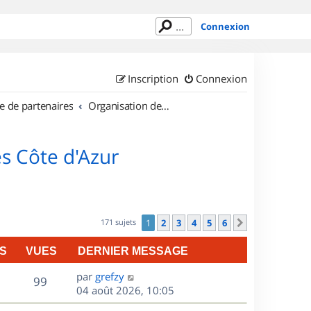
Connexion
Inscription
Connexion
e de partenaires
Organisation de sorties en région Provence Alpes Côte d'Azur
s Côte d'Azur
171 sujets
1
2
3
4
5
6
Suivant
S
VUES
DERNIER MESSAGE
D
par
grefzy
V
99
e
04 août 2026, 10:05
r
u