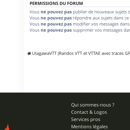
PERMISSIONS DU FORUM
Vous
ne pouvez pas
publier de nouveaux sujets 
Vous
ne pouvez pas
répondre aux sujets dans ce
Vous
ne pouvez pas
modifier vos messages dans
Vous
ne pouvez pas
supprimer vos messages dan
UtagawaVTT (Randos VTT et VTTAE avec traces GP
Qui sommes-nous ?
Contact & Logos
Services pros
Mentions légales