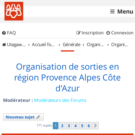
Menu
FAQ
Inscription
Connexion
UtagawaVTT (Randos VTT et VTTAE avec traces GPS)
Accueil forum
Générale
Organisation de sorties & Recherche de partenaires
Organisation de sorties en région Provence Alpes Côte d'Azur
Organisation de sorties en
région Provence Alpes Côte
d'Azur
Modérateur :
Modérateurs des Forums
Nouveau sujet
171 sujets
1
2
3
4
5
6
Suivant