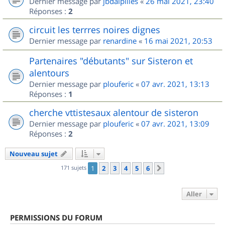
Dernier message par
jbdalpilles
«
26 mai 2021, 23:40
Réponses :
2
circuit les terrres noires dignes
Dernier message par
renardine
«
16 mai 2021, 20:53
Partenaires "débutants" sur Sisteron et
alentours
Dernier message par
plouferic
«
07 avr. 2021, 13:13
Réponses :
1
cherche vttistesaux alentour de sisteron
Dernier message par
plouferic
«
07 avr. 2021, 13:09
Réponses :
2
Nouveau sujet
171 sujets
1
2
3
4
5
6
Suivant
Aller
PERMISSIONS DU FORUM