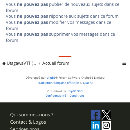
Vous
ne pouvez pas
publier de nouveaux sujets dans ce
forum
Vous
ne pouvez pas
répondre aux sujets dans ce forum
Vous
ne pouvez pas
modifier vos messages dans ce
forum
Vous
ne pouvez pas
supprimer vos messages dans ce
forum
UtagawaVTT (Randos VTT et VTTAE avec traces GPS)
Accueil forum
Développé par
phpBB
® Forum Software © phpBB Limited
Traduction française officielle
©
Qiaeru
Optimized by:
phpBB SEO
Confidentialité
|
Conditions
Qui sommes-nous ?
Contact & Logos
Services pros