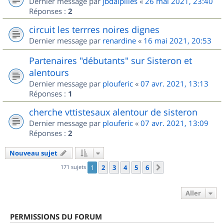
Dernier message par
jbdalpilles
«
26 mai 2021, 23:40
Réponses :
2
circuit les terrres noires dignes
Dernier message par
renardine
«
16 mai 2021, 20:53
Partenaires "débutants" sur Sisteron et
alentours
Dernier message par
plouferic
«
07 avr. 2021, 13:13
Réponses :
1
cherche vttistesaux alentour de sisteron
Dernier message par
plouferic
«
07 avr. 2021, 13:09
Réponses :
2
Nouveau sujet
171 sujets
1
2
3
4
5
6
Suivant
Aller
PERMISSIONS DU FORUM