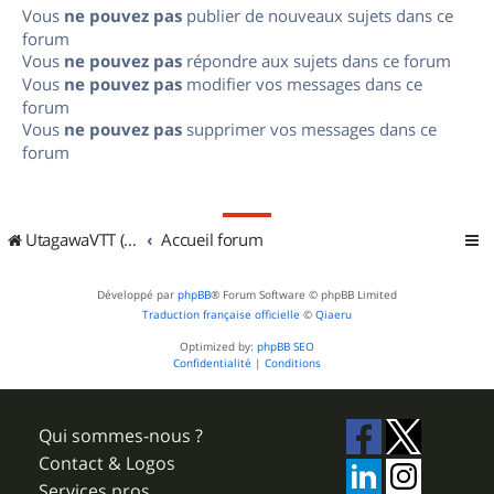
Vous
ne pouvez pas
publier de nouveaux sujets dans ce
forum
Vous
ne pouvez pas
répondre aux sujets dans ce forum
Vous
ne pouvez pas
modifier vos messages dans ce
forum
Vous
ne pouvez pas
supprimer vos messages dans ce
forum
UtagawaVTT (Randos VTT et VTTAE avec traces GPS)
Accueil forum
Développé par
phpBB
® Forum Software © phpBB Limited
Traduction française officielle
©
Qiaeru
Optimized by:
phpBB SEO
Confidentialité
|
Conditions
Qui sommes-nous ?
Contact & Logos
Services pros