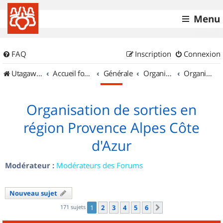
Menu
FAQ
Inscription
Connexion
UtagawaVTT (Randos VTT et VTTAE avec traces GPS)
Accueil forum
Générale
Organisation de sorties & Recherche de partenaires
Organisation de sorties en région Provence Alpes Côte d'Azur
Organisation de sorties en
région Provence Alpes Côte
d'Azur
Modérateur :
Modérateurs des Forums
Nouveau sujet
171 sujets
1
2
3
4
5
6
Suivant