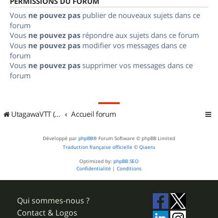
PERMISSIONS DU FORUM
Vous
ne pouvez pas
publier de nouveaux sujets dans ce
forum
Vous
ne pouvez pas
répondre aux sujets dans ce forum
Vous
ne pouvez pas
modifier vos messages dans ce
forum
Vous
ne pouvez pas
supprimer vos messages dans ce
forum
UtagawaVTT (Randos VTT et VTTAE avec traces GPS)
Accueil forum
Développé par
phpBB
® Forum Software © phpBB Limited
Traduction française officielle
©
Qiaeru
Optimized by:
phpBB SEO
Confidentialité
|
Conditions
Qui sommes-nous ?
Contact & Logos