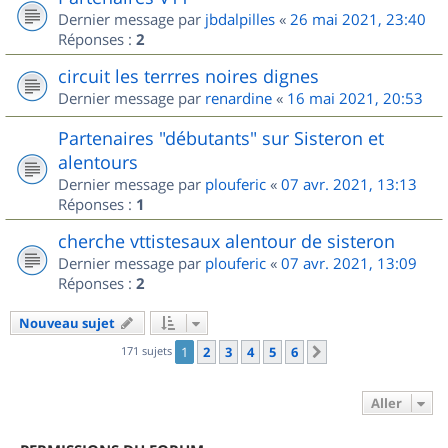
Dernier message par
jbdalpilles
«
26 mai 2021, 23:40
Réponses :
2
circuit les terrres noires dignes
Dernier message par
renardine
«
16 mai 2021, 20:53
Partenaires "débutants" sur Sisteron et
alentours
Dernier message par
plouferic
«
07 avr. 2021, 13:13
Réponses :
1
cherche vttistesaux alentour de sisteron
Dernier message par
plouferic
«
07 avr. 2021, 13:09
Réponses :
2
Nouveau sujet
171 sujets
1
2
3
4
5
6
Suivant
Aller