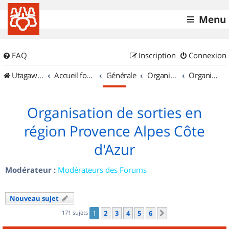
Menu
FAQ
Inscription
Connexion
UtagawaVTT (Randos VTT et VTTAE avec traces GPS)
Accueil forum
Générale
Organisation de sorties & Recherche de partenaires
Organisation de sorties en région Provence Alpes Côte d'Azur
Organisation de sorties en
région Provence Alpes Côte
d'Azur
Modérateur :
Modérateurs des Forums
Nouveau sujet
171 sujets
1
2
3
4
5
6
Suivant