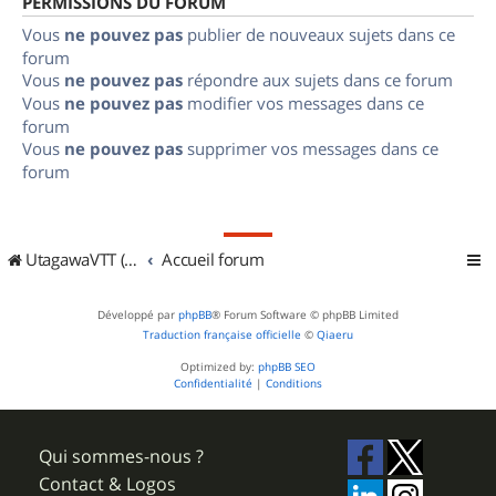
PERMISSIONS DU FORUM
Vous
ne pouvez pas
publier de nouveaux sujets dans ce
forum
Vous
ne pouvez pas
répondre aux sujets dans ce forum
Vous
ne pouvez pas
modifier vos messages dans ce
forum
Vous
ne pouvez pas
supprimer vos messages dans ce
forum
UtagawaVTT (Randos VTT et VTTAE avec traces GPS)
Accueil forum
Développé par
phpBB
® Forum Software © phpBB Limited
Traduction française officielle
©
Qiaeru
Optimized by:
phpBB SEO
Confidentialité
|
Conditions
Qui sommes-nous ?
Contact & Logos