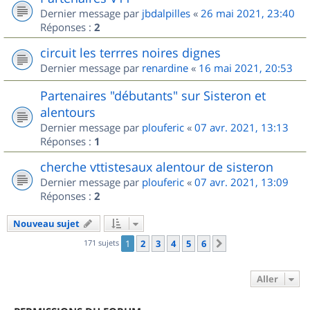
Dernier message par
jbdalpilles
«
26 mai 2021, 23:40
Réponses :
2
circuit les terrres noires dignes
Dernier message par
renardine
«
16 mai 2021, 20:53
Partenaires "débutants" sur Sisteron et
alentours
Dernier message par
plouferic
«
07 avr. 2021, 13:13
Réponses :
1
cherche vttistesaux alentour de sisteron
Dernier message par
plouferic
«
07 avr. 2021, 13:09
Réponses :
2
Nouveau sujet
171 sujets
1
2
3
4
5
6
Suivant
Aller