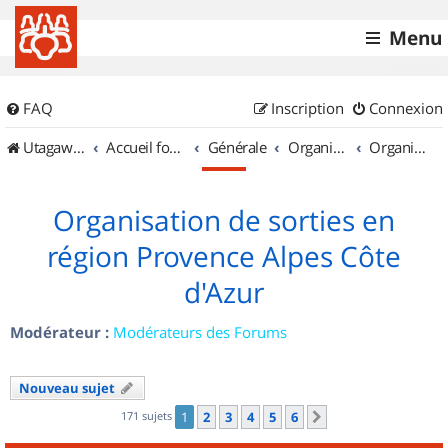
Menu
FAQ
Inscription
Connexion
UtagawaVTT (Randos VTT et VTTAE avec traces GPS)
Accueil forum
Générale
Organisation de sorties & Recherche de partenaires
Organisation de sorties en région Provence Alpes Côte d'Azur
Organisation de sorties en
région Provence Alpes Côte
d'Azur
Modérateur :
Modérateurs des Forums
Nouveau sujet
171 sujets
1
2
3
4
5
6
Suivant