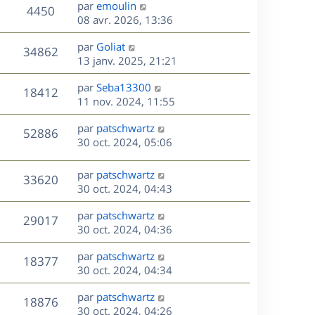
D
par
emoulin
n
V
4450
e
e
08 avr. 2026, 13:36
i
r
u
e
s
D
par
Goliat
n
r
V
34862
e
e
13 janv. 2025, 21:21
i
m
r
u
e
e
s
D
par
Seba13300
n
r
V
s
18412
e
e
11 nov. 2024, 11:55
i
m
s
r
u
e
e
a
s
D
par
patschwartz
n
r
V
s
52886
g
e
e
30 oct. 2024, 05:06
i
m
s
e
r
u
e
e
a
s
n
r
s
D
g
par
patschwartz
V
33620
e
i
m
s
e
e
30 oct. 2024, 04:43
e
e
a
r
u
s
r
s
D
g
par
patschwartz
n
V
29017
m
s
e
e
e
30 oct. 2024, 04:36
i
e
a
r
u
e
s
s
D
g
par
patschwartz
n
r
V
18377
s
e
e
e
30 oct. 2024, 04:34
i
m
a
r
u
e
e
s
D
g
par
patschwartz
n
r
V
s
18876
e
e
e
30 oct. 2024, 04:26
i
m
s