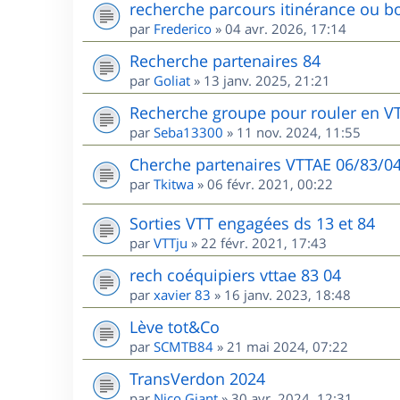
recherche parcours itinérance ou bo
par
Frederico
»
04 avr. 2026, 17:14
Recherche partenaires 84
par
Goliat
»
13 janv. 2025, 21:21
Recherche groupe pour rouler en V
par
Seba13300
»
11 nov. 2024, 11:55
Cherche partenaires VTTAE 06/83/0
par
Tkitwa
»
06 févr. 2021, 00:22
Sorties VTT engagées ds 13 et 84
par
VTTju
»
22 févr. 2021, 17:43
rech coéquipiers vttae 83 04
par
xavier 83
»
16 janv. 2023, 18:48
Lève tot&Co
par
SCMTB84
»
21 mai 2024, 07:22
TransVerdon 2024
par
Nico Giant
»
30 avr. 2024, 12:31