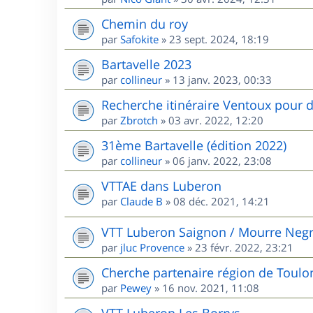
Chemin du roy
par
Safokite
»
23 sept. 2024, 18:19
Bartavelle 2023
par
collineur
»
13 janv. 2023, 00:33
Recherche itinéraire Ventoux pour d
par
Zbrotch
»
03 avr. 2022, 12:20
31ème Bartavelle (édition 2022)
par
collineur
»
06 janv. 2022, 23:08
VTTAE dans Luberon
par
Claude B
»
08 déc. 2021, 14:21
VTT Luberon Saignon / Mourre Neg
par
jluc Provence
»
23 févr. 2022, 23:21
Cherche partenaire région de Toulo
par
Pewey
»
16 nov. 2021, 11:08
VTT Luberon Les Borrys