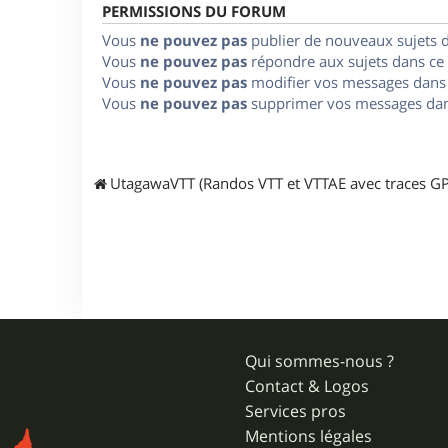
PERMISSIONS DU FORUM
Vous
ne pouvez pas
publier de nouveaux sujets 
Vous
ne pouvez pas
répondre aux sujets dans ce
Vous
ne pouvez pas
modifier vos messages dans
Vous
ne pouvez pas
supprimer vos messages dan
UtagawaVTT (Randos VTT et VTTAE avec traces GP
Qui sommes-nous ?
Contact & Logos
Services pros
Mentions légales