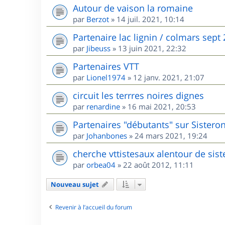
Autour de vaison la romaine
par
Berzot
»
14 juil. 2021, 10:14
Partenaire lac lignin / colmars sept
par
Jibeuss
»
13 juin 2021, 22:32
Partenaires VTT
par
Lionel1974
»
12 janv. 2021, 21:07
circuit les terrres noires dignes
par
renardine
»
16 mai 2021, 20:53
Partenaires "débutants" sur Sisteron
par
Johanbones
»
24 mars 2021, 19:24
cherche vttistesaux alentour de sis
par
orbea04
»
22 août 2012, 11:11
Nouveau sujet
Revenir à l’accueil du forum