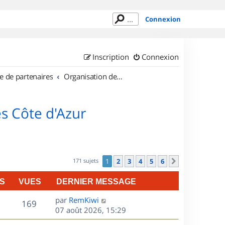
Connexion
Inscription
Connexion
e de partenaires
Organisation de sorties en région Provence Alpes Côte d'Azur
s Côte d'Azur
171 sujets
1
2
3
4
5
6
Suivant
S
VUES
DERNIER MESSAGE
D
par
RemKiwi
V
169
e
07 août 2026, 15:29
r
u