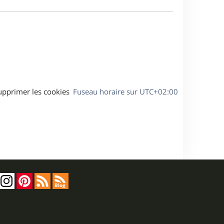
e
a
s
g
s
e
a
g
e
upprimer les cookies
Fuseau horaire sur
UTC+02:00