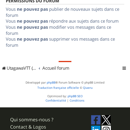
PERMISSIONS DU FORUM
Vous
ne pouvez pas
publier de nouveaux sujets dans ce
forum
Vous
ne pouvez pas
répondre aux sujets dans ce forum
Vous
ne pouvez pas
modifier vos messages dans ce
forum
Vous
ne pouvez pas
supprimer vos messages dans ce
forum
UtagawaVTT (Randos VTT et VTTAE avec traces GPS)
Accueil forum
Développé par
phpBB
® Forum Software © phpBB Limited
Traduction française officielle
©
Qiaeru
Optimized by:
phpBB SEO
Confidentialité
|
Conditions
Qui sommes-nous ?
Contact & Logos