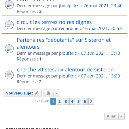
Dernier message par
jbdalpilles
«
26 mai 2021, 23:40
Réponses :
2
circuit les terrres noires dignes
Dernier message par
renardine
«
16 mai 2021, 20:53
Partenaires "débutants" sur Sisteron et
alentours
Dernier message par
plouferic
«
07 avr. 2021, 13:13
Réponses :
1
cherche vttistesaux alentour de sisteron
Dernier message par
plouferic
«
07 avr. 2021, 13:09
Réponses :
2
Nouveau sujet
171 sujets
1
2
3
4
5
6
Suivant
Aller