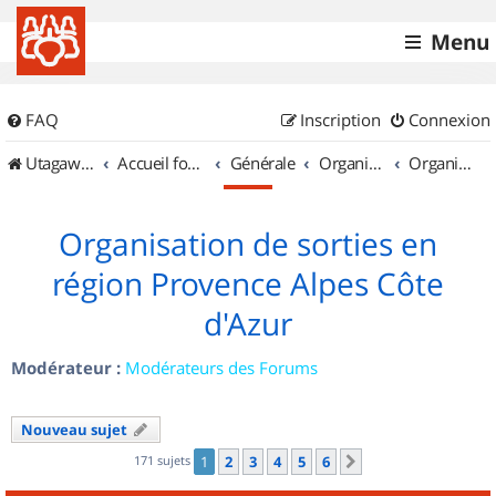
Menu
FAQ
Inscription
Connexion
UtagawaVTT (Randos VTT et VTTAE avec traces GPS)
Accueil forum
Générale
Organisation de sorties & Recherche de partenaires
Organisation de sorties en région Provence Alpes Côte d'Azur
Organisation de sorties en
région Provence Alpes Côte
d'Azur
Modérateur :
Modérateurs des Forums
Nouveau sujet
171 sujets
1
2
3
4
5
6
Suivant