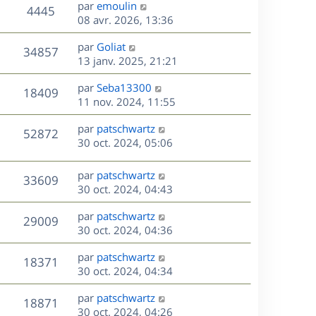
D
par
emoulin
n
V
4445
e
e
08 avr. 2026, 13:36
i
r
u
e
s
D
par
Goliat
n
r
V
34857
e
e
13 janv. 2025, 21:21
i
m
r
u
e
e
s
D
par
Seba13300
n
r
V
s
18409
e
e
11 nov. 2024, 11:55
i
m
s
r
u
e
e
a
s
D
par
patschwartz
n
r
V
s
52872
g
e
e
30 oct. 2024, 05:06
i
m
s
e
r
u
e
e
a
s
n
r
s
D
g
par
patschwartz
V
33609
e
i
m
s
e
e
30 oct. 2024, 04:43
e
e
a
r
u
s
r
s
D
g
par
patschwartz
n
V
29009
m
s
e
e
e
30 oct. 2024, 04:36
i
e
a
r
u
e
s
s
D
g
par
patschwartz
n
r
V
18371
s
e
e
e
30 oct. 2024, 04:34
i
m
a
r
u
e
e
s
D
g
par
patschwartz
n
r
V
s
18871
e
e
e
30 oct. 2024, 04:26
i
m
s