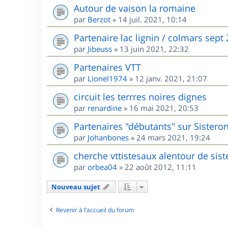
Autour de vaison la romaine
par
Berzot
»
14 juil. 2021, 10:14
Partenaire lac lignin / colmars sept
par
Jibeuss
»
13 juin 2021, 22:32
Partenaires VTT
par
Lionel1974
»
12 janv. 2021, 21:07
circuit les terrres noires dignes
par
renardine
»
16 mai 2021, 20:53
Partenaires "débutants" sur Sisteron
par
Johanbones
»
24 mars 2021, 19:24
cherche vttistesaux alentour de sis
par
orbea04
»
22 août 2012, 11:11
Nouveau sujet
Revenir à l’accueil du forum