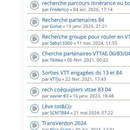
recherche parcours itinérance ou bo
par
Frederico
»
04 avr. 2026, 17:14
Recherche partenaires 84
par
Goliat
»
13 janv. 2025, 21:21
Recherche groupe pour rouler en V
par
Seba13300
»
11 nov. 2024, 11:55
Cherche partenaires VTTAE 06/83/0
par
Tkitwa
»
06 févr. 2021, 00:22
Sorties VTT engagées ds 13 et 84
par
VTTju
»
22 févr. 2021, 17:43
rech coéquipiers vttae 83 04
par
xavier 83
»
16 janv. 2023, 18:48
Lève tot&Co
par
SCMTB84
»
21 mai 2024, 07:22
TransVerdon 2024
par
Nico Giant
»
30 avr. 2024, 12:31