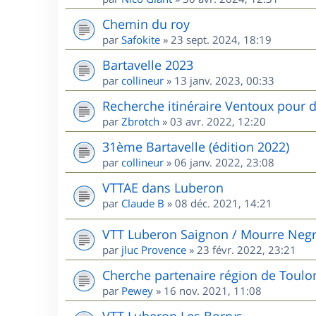
Chemin du roy
par
Safokite
»
23 sept. 2024, 18:19
Bartavelle 2023
par
collineur
»
13 janv. 2023, 00:33
Recherche itinéraire Ventoux pour d
par
Zbrotch
»
03 avr. 2022, 12:20
31ème Bartavelle (édition 2022)
par
collineur
»
06 janv. 2022, 23:08
VTTAE dans Luberon
par
Claude B
»
08 déc. 2021, 14:21
VTT Luberon Saignon / Mourre Neg
par
jluc Provence
»
23 févr. 2022, 23:21
Cherche partenaire région de Toulo
par
Pewey
»
16 nov. 2021, 11:08
VTT Luberon Les Borrys