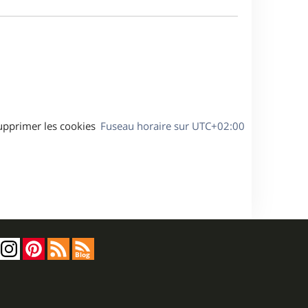
e
a
s
g
s
e
a
g
e
upprimer les cookies
Fuseau horaire sur
UTC+02:00