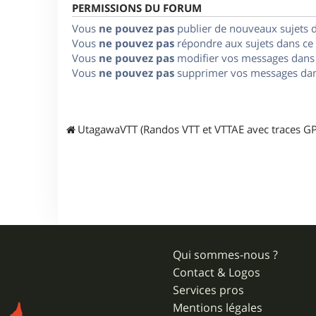
PERMISSIONS DU FORUM
Vous
ne pouvez pas
publier de nouveaux sujets 
Vous
ne pouvez pas
répondre aux sujets dans ce
Vous
ne pouvez pas
modifier vos messages dans
Vous
ne pouvez pas
supprimer vos messages dan
UtagawaVTT (Randos VTT et VTTAE avec traces GP
Qui sommes-nous ?
Contact & Logos
Services pros
Mentions légales