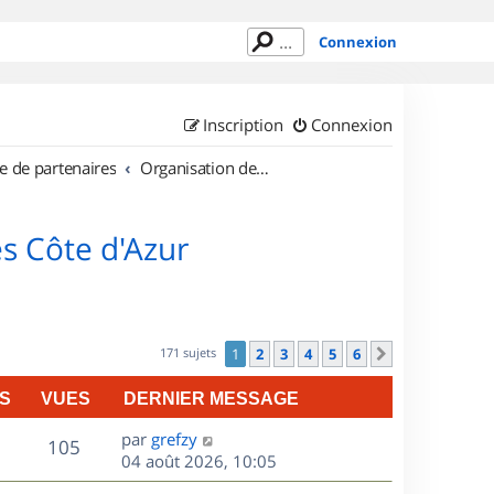
Connexion
Inscription
Connexion
e de partenaires
Organisation de sorties en région Provence Alpes Côte d'Azur
s Côte d'Azur
171 sujets
1
2
3
4
5
6
Suivant
S
VUES
DERNIER MESSAGE
D
par
grefzy
V
105
e
04 août 2026, 10:05
r
u