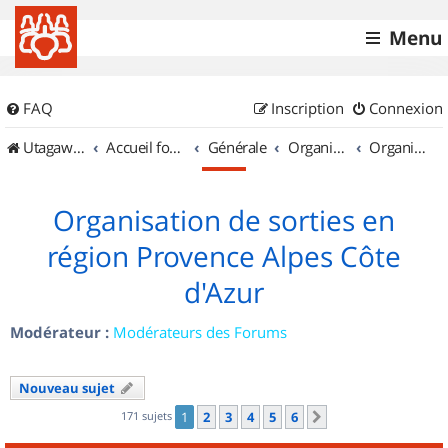
Menu
FAQ
Inscription
Connexion
UtagawaVTT (Randos VTT et VTTAE avec traces GPS)
Accueil forum
Générale
Organisation de sorties & Recherche de partenaires
Organisation de sorties en région Provence Alpes Côte d'Azur
Organisation de sorties en
région Provence Alpes Côte
d'Azur
Modérateur :
Modérateurs des Forums
Nouveau sujet
171 sujets
1
2
3
4
5
6
Suivant