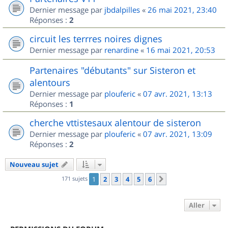
Dernier message par
jbdalpilles
«
26 mai 2021, 23:40
Réponses :
2
circuit les terrres noires dignes
Dernier message par
renardine
«
16 mai 2021, 20:53
Partenaires "débutants" sur Sisteron et
alentours
Dernier message par
plouferic
«
07 avr. 2021, 13:13
Réponses :
1
cherche vttistesaux alentour de sisteron
Dernier message par
plouferic
«
07 avr. 2021, 13:09
Réponses :
2
Nouveau sujet
171 sujets
1
2
3
4
5
6
Suivant
Aller