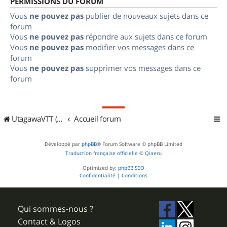
PERMISSIONS DU FORUM
Vous
ne pouvez pas
publier de nouveaux sujets dans ce
forum
Vous
ne pouvez pas
répondre aux sujets dans ce forum
Vous
ne pouvez pas
modifier vos messages dans ce
forum
Vous
ne pouvez pas
supprimer vos messages dans ce
forum
UtagawaVTT (Randos VTT et VTTAE avec traces GPS)
Accueil forum
Développé par
phpBB
® Forum Software © phpBB Limited
Traduction française officielle
©
Qiaeru
Optimized by:
phpBB SEO
Confidentialité
|
Conditions
Qui sommes-nous ?
Contact & Logos