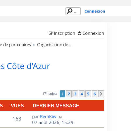
Connexion
Inscription
Connexion
e de partenaires
Organisation de sorties en région Provence Alpes Côte d'Azur
s Côte d'Azur
171 sujets
1
2
3
4
5
6
Suivant
S
VUES
DERNIER MESSAGE
D
par
RemKiwi
V
163
e
07 août 2026, 15:29
r
u