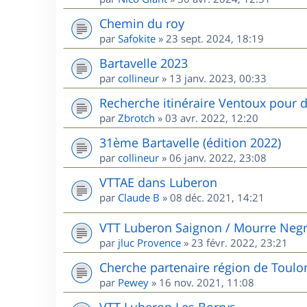
Chemin du roy
par
Safokite
»
23 sept. 2024, 18:19
Bartavelle 2023
par
collineur
»
13 janv. 2023, 00:33
Recherche itinéraire Ventoux pour d
par
Zbrotch
»
03 avr. 2022, 12:20
31ème Bartavelle (édition 2022)
par
collineur
»
06 janv. 2022, 23:08
VTTAE dans Luberon
par
Claude B
»
08 déc. 2021, 14:21
VTT Luberon Saignon / Mourre Neg
par
jluc Provence
»
23 févr. 2022, 23:21
Cherche partenaire région de Toulo
par
Pewey
»
16 nov. 2021, 11:08
VTT Luberon Les Borrys