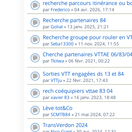
recherche parcours itinérance ou bo
par
Frederico
»
04 avr. 2026, 17:14
Recherche partenaires 84
par
Goliat
»
13 janv. 2025, 21:21
Recherche groupe pour rouler en V
par
Seba13300
»
11 nov. 2024, 11:55
Cherche partenaires VTTAE 06/83/0
par
Tkitwa
»
06 févr. 2021, 00:22
Sorties VTT engagées ds 13 et 84
par
VTTju
»
22 févr. 2021, 17:43
rech coéquipiers vttae 83 04
par
xavier 83
»
16 janv. 2023, 18:48
Lève tot&Co
par
SCMTB84
»
21 mai 2024, 07:22
TransVerdon 2024
par
Nico Giant
»
30 avr. 2024, 12:31