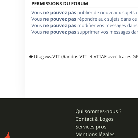
PERMISSIONS DU FORUM
Vous
ne pouvez pas
publier de nouveaux sujets 
Vous
ne pouvez pas
répondre aux sujets dans ce
Vous
ne pouvez pas
modifier vos messages dans
Vous
ne pouvez pas
supprimer vos messages dan
UtagawaVTT (Randos VTT et VTTAE avec traces GP
Qui sommes-nous ?
Contact & Logos
Services pros
Mentions légales