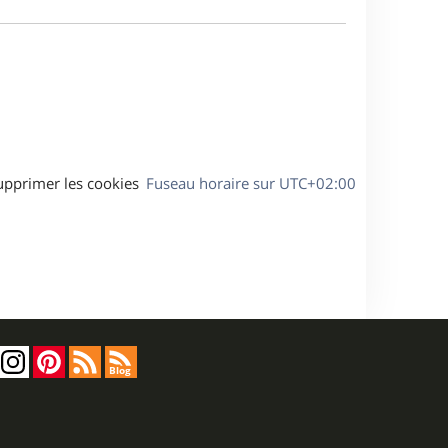
e
a
s
g
s
e
a
g
e
upprimer les cookies
Fuseau horaire sur
UTC+02:00