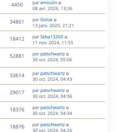
D
par
emoulin
n
V
4450
e
e
08 avr. 2026, 13:36
i
r
u
e
s
D
par
Goliat
n
r
V
34861
e
e
13 janv. 2025, 21:21
i
m
r
u
e
e
s
D
par
Seba13300
n
r
V
s
18412
e
e
11 nov. 2024, 11:55
i
m
s
r
u
e
e
a
s
D
par
patschwartz
n
r
V
s
52881
g
e
e
30 oct. 2024, 05:06
i
m
s
e
r
u
e
e
a
s
n
r
s
D
g
par
patschwartz
V
33614
e
i
m
s
e
e
30 oct. 2024, 04:43
e
e
a
r
u
s
r
s
D
g
par
patschwartz
n
V
29017
m
s
e
e
e
30 oct. 2024, 04:36
i
e
a
r
u
e
s
s
D
g
par
patschwartz
n
r
V
18376
s
e
e
e
30 oct. 2024, 04:34
i
m
a
r
u
e
e
s
D
g
par
patschwartz
n
r
V
s
18876
e
e
e
30 oct. 2024, 04:26
i
m
s