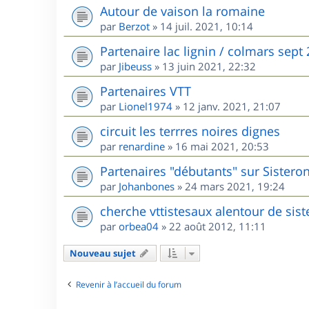
Autour de vaison la romaine
par
Berzot
»
14 juil. 2021, 10:14
Partenaire lac lignin / colmars sept
par
Jibeuss
»
13 juin 2021, 22:32
Partenaires VTT
par
Lionel1974
»
12 janv. 2021, 21:07
circuit les terrres noires dignes
par
renardine
»
16 mai 2021, 20:53
Partenaires "débutants" sur Sisteron
par
Johanbones
»
24 mars 2021, 19:24
cherche vttistesaux alentour de sis
par
orbea04
»
22 août 2012, 11:11
Nouveau sujet
Revenir à l’accueil du forum