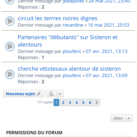
Dernier message par
jbdalpilles
«
26 mai 2021, 23:40
Réponses :
2
circuit les terrres noires dignes
Dernier message par
renardine
«
16 mai 2021, 20:53
Partenaires "débutants" sur Sisteron et
alentours
Dernier message par
plouferic
«
07 avr. 2021, 13:13
Réponses :
1
cherche vttistesaux alentour de sisteron
Dernier message par
plouferic
«
07 avr. 2021, 13:09
Réponses :
2
Nouveau sujet
171 sujets
1
2
3
4
5
6
Suivant
Aller
PERMISSIONS DU FORUM