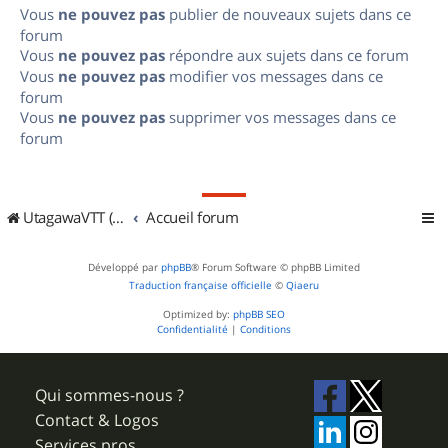
Vous
ne pouvez pas
publier de nouveaux sujets dans ce
forum
Vous
ne pouvez pas
répondre aux sujets dans ce forum
Vous
ne pouvez pas
modifier vos messages dans ce
forum
Vous
ne pouvez pas
supprimer vos messages dans ce
forum
UtagawaVTT (Randos VTT et VTTAE avec traces GPS)
Accueil forum
Développé par
phpBB
® Forum Software © phpBB Limited
Traduction française officielle
©
Qiaeru
Optimized by:
phpBB SEO
Confidentialité
|
Conditions
Qui sommes-nous ?
Contact & Logos
Services pros