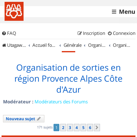
Menu
FAQ
Inscription
Connexion
UtagawaVTT (Randos VTT et VTTAE avec traces GPS)
Accueil forum
Générale
Organisation de sorties & Recherche de partenaires
Organisation de sorties en région Provence Alpes Côte d'Azur
Organisation de sorties en
région Provence Alpes Côte
d'Azur
Modérateur :
Modérateurs des Forums
Nouveau sujet
171 sujets
1
2
3
4
5
6
Suivant