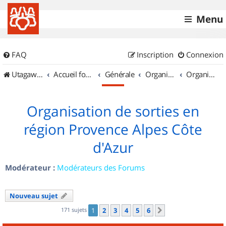
Menu
FAQ
Inscription
Connexion
UtagawaVTT (Randos VTT et VTTAE avec traces GPS)
Accueil forum
Générale
Organisation de sorties & Recherche de partenaires
Organisation de sorties en région Provence Alpes Côte d'Azur
Organisation de sorties en
région Provence Alpes Côte
d'Azur
Modérateur :
Modérateurs des Forums
Nouveau sujet
171 sujets
1
2
3
4
5
6
Suivant