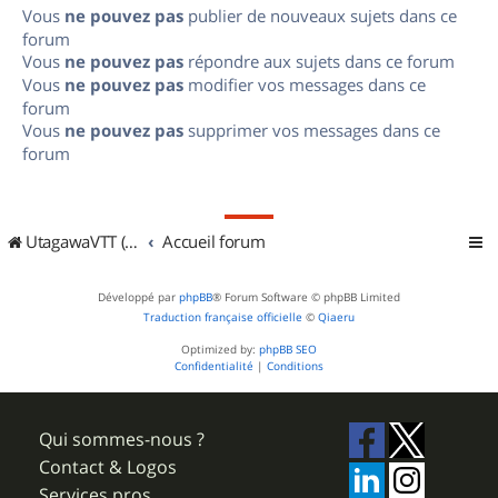
Vous
ne pouvez pas
publier de nouveaux sujets dans ce
forum
Vous
ne pouvez pas
répondre aux sujets dans ce forum
Vous
ne pouvez pas
modifier vos messages dans ce
forum
Vous
ne pouvez pas
supprimer vos messages dans ce
forum
UtagawaVTT (Randos VTT et VTTAE avec traces GPS)
Accueil forum
Développé par
phpBB
® Forum Software © phpBB Limited
Traduction française officielle
©
Qiaeru
Optimized by:
phpBB SEO
Confidentialité
|
Conditions
Qui sommes-nous ?
Contact & Logos
Services pros