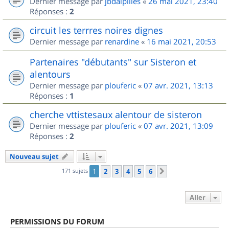
Dernier message par
jbdalpilles
«
26 mai 2021, 23:40
Réponses :
2
circuit les terrres noires dignes
Dernier message par
renardine
«
16 mai 2021, 20:53
Partenaires "débutants" sur Sisteron et
alentours
Dernier message par
plouferic
«
07 avr. 2021, 13:13
Réponses :
1
cherche vttistesaux alentour de sisteron
Dernier message par
plouferic
«
07 avr. 2021, 13:09
Réponses :
2
Nouveau sujet
171 sujets
1
2
3
4
5
6
Suivant
Aller
PERMISSIONS DU FORUM