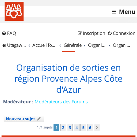
Menu
FAQ
Inscription
Connexion
UtagawaVTT (Randos VTT et VTTAE avec traces GPS)
Accueil forum
Générale
Organisation de sorties & Recherche de partenaires
Organisation de sorties en région Provence Alpes Côte d'Azur
Organisation de sorties en
région Provence Alpes Côte
d'Azur
Modérateur :
Modérateurs des Forums
Nouveau sujet
171 sujets
1
2
3
4
5
6
Suivant