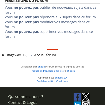
PERMISSIONS DU FORUM
Vous
ne pouvez pas
publier de nouveaux sujets dans ce
forum
Vous
ne pouvez pas
répondre aux sujets dans ce forum
Vous
ne pouvez pas
modifier vos messages dans ce
forum
Vous
ne pouvez pas
supprimer vos messages dans ce
forum
UtagawaVTT (Randos VTT et VTTAE avec traces GPS)
Accueil forum
Développé par
phpBB
® Forum Software © phpBB Limited
Traduction française officielle
©
Qiaeru
Optimized by:
phpBB SEO
Confidentialité
|
Conditions
Qui sommes-nous ?
Contact & Logos