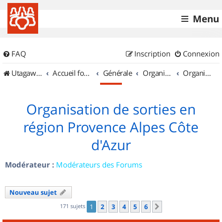
Menu
FAQ
Inscription
Connexion
UtagawaVTT (Randos VTT et VTTAE avec traces GPS)
Accueil forum
Générale
Organisation de sorties & Recherche de partenaires
Organisation de sorties en région Provence Alpes Côte d'Azur
Organisation de sorties en
région Provence Alpes Côte
d'Azur
Modérateur :
Modérateurs des Forums
Nouveau sujet
171 sujets
1
2
3
4
5
6
Suivant