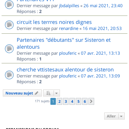
Dernier message par
jbdalpilles
«
26 mai 2021, 23:40
Réponses :
2
circuit les terrres noires dignes
Dernier message par
renardine
«
16 mai 2021, 20:53
Partenaires "débutants" sur Sisteron et
alentours
Dernier message par
plouferic
«
07 avr. 2021, 13:13
Réponses :
1
cherche vttistesaux alentour de sisteron
Dernier message par
plouferic
«
07 avr. 2021, 13:09
Réponses :
2
Nouveau sujet
171 sujets
1
2
3
4
5
6
Suivant
Aller