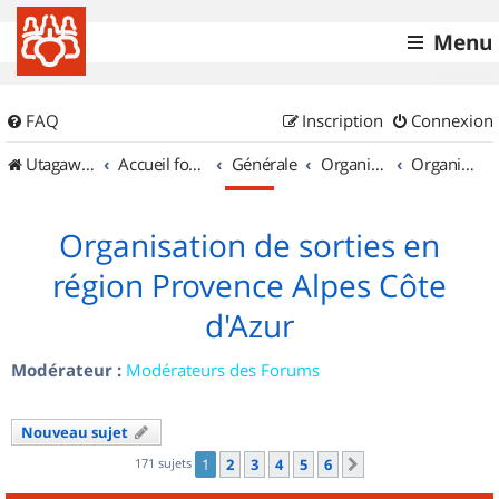
Menu
FAQ
Inscription
Connexion
UtagawaVTT (Randos VTT et VTTAE avec traces GPS)
Accueil forum
Générale
Organisation de sorties & Recherche de partenaires
Organisation de sorties en région Provence Alpes Côte d'Azur
Organisation de sorties en
région Provence Alpes Côte
d'Azur
Modérateur :
Modérateurs des Forums
Nouveau sujet
171 sujets
1
2
3
4
5
6
Suivant