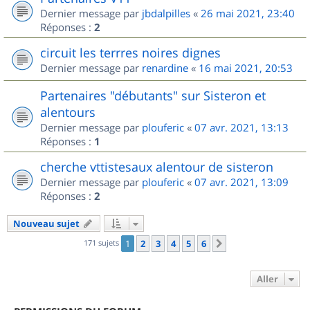
Dernier message par
jbdalpilles
«
26 mai 2021, 23:40
Réponses :
2
circuit les terrres noires dignes
Dernier message par
renardine
«
16 mai 2021, 20:53
Partenaires "débutants" sur Sisteron et
alentours
Dernier message par
plouferic
«
07 avr. 2021, 13:13
Réponses :
1
cherche vttistesaux alentour de sisteron
Dernier message par
plouferic
«
07 avr. 2021, 13:09
Réponses :
2
Nouveau sujet
171 sujets
1
2
3
4
5
6
Suivant
Aller