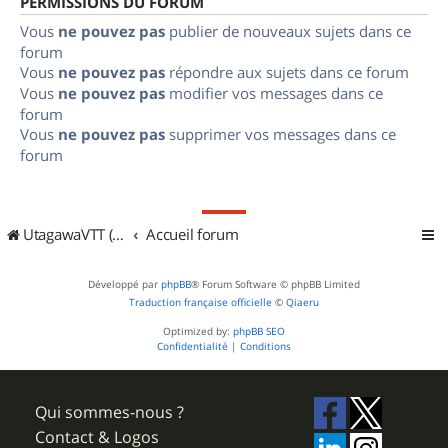
PERMISSIONS DU FORUM
Vous
ne pouvez pas
publier de nouveaux sujets dans ce
forum
Vous
ne pouvez pas
répondre aux sujets dans ce forum
Vous
ne pouvez pas
modifier vos messages dans ce
forum
Vous
ne pouvez pas
supprimer vos messages dans ce
forum
UtagawaVTT (Randos VTT et VTTAE avec traces GPS)
Accueil forum
Développé par
phpBB
® Forum Software © phpBB Limited
Traduction française officielle
©
Qiaeru
Optimized by:
phpBB SEO
Confidentialité
|
Conditions
Qui sommes-nous ?
Contact & Logos