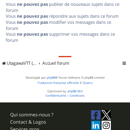
Vous
ne pouvez pas
publier de nouveaux sujets dans ce
forum
Vous
ne pouvez pas
répondre aux sujets dans ce forum
Vous
ne pouvez pas
modifier vos messages dans ce
forum
Vous
ne pouvez pas
supprimer vos messages dans ce
forum
UtagawaVTT (Randos VTT et VTTAE avec traces GPS)
Accueil forum
Développé par
phpBB
® Forum Software © phpBB Limited
Traduction française officielle
©
Qiaeru
Optimized by:
phpBB SEO
Confidentialité
|
Conditions
Qui sommes-nous ?
Contact & Logos
Services pros