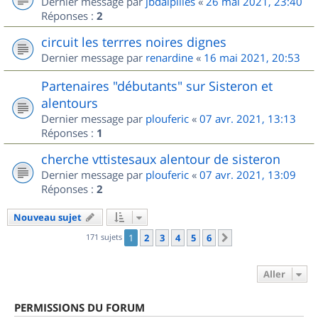
Dernier message par
jbdalpilles
«
26 mai 2021, 23:40
Réponses :
2
circuit les terrres noires dignes
Dernier message par
renardine
«
16 mai 2021, 20:53
Partenaires "débutants" sur Sisteron et
alentours
Dernier message par
plouferic
«
07 avr. 2021, 13:13
Réponses :
1
cherche vttistesaux alentour de sisteron
Dernier message par
plouferic
«
07 avr. 2021, 13:09
Réponses :
2
Nouveau sujet
171 sujets
1
2
3
4
5
6
Suivant
Aller
PERMISSIONS DU FORUM