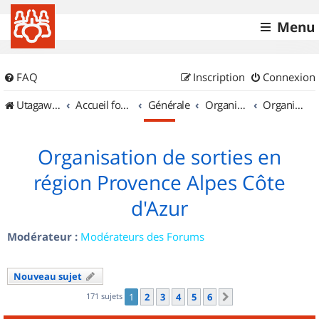
Menu
FAQ
Inscription
Connexion
UtagawaVTT (Randos VTT et VTTAE avec traces GPS)
Accueil forum
Générale
Organisation de sorties & Recherche de partenaires
Organisation de sorties en région Provence Alpes Côte d'Azur
Organisation de sorties en
région Provence Alpes Côte
d'Azur
Modérateur :
Modérateurs des Forums
Nouveau sujet
171 sujets
1
2
3
4
5
6
Suivant