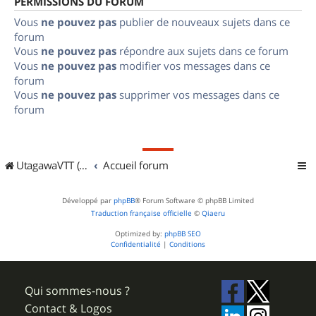
PERMISSIONS DU FORUM
Vous
ne pouvez pas
publier de nouveaux sujets dans ce
forum
Vous
ne pouvez pas
répondre aux sujets dans ce forum
Vous
ne pouvez pas
modifier vos messages dans ce
forum
Vous
ne pouvez pas
supprimer vos messages dans ce
forum
UtagawaVTT (Randos VTT et VTTAE avec traces GPS)
Accueil forum
Développé par
phpBB
® Forum Software © phpBB Limited
Traduction française officielle
©
Qiaeru
Optimized by:
phpBB SEO
Confidentialité
|
Conditions
Qui sommes-nous ?
Contact & Logos