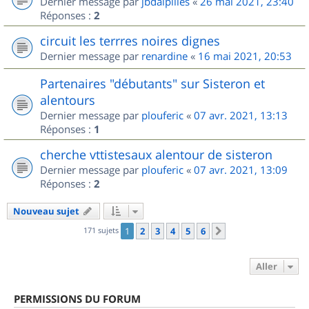
Dernier message par
jbdalpilles
«
26 mai 2021, 23:40
Réponses :
2
circuit les terrres noires dignes
Dernier message par
renardine
«
16 mai 2021, 20:53
Partenaires "débutants" sur Sisteron et
alentours
Dernier message par
plouferic
«
07 avr. 2021, 13:13
Réponses :
1
cherche vttistesaux alentour de sisteron
Dernier message par
plouferic
«
07 avr. 2021, 13:09
Réponses :
2
Nouveau sujet
171 sujets
1
2
3
4
5
6
Suivant
Aller
PERMISSIONS DU FORUM