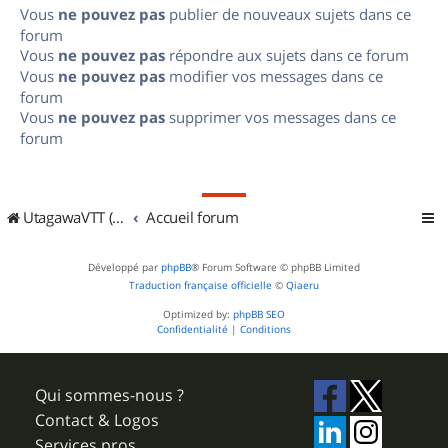
Vous
ne pouvez pas
publier de nouveaux sujets dans ce
forum
Vous
ne pouvez pas
répondre aux sujets dans ce forum
Vous
ne pouvez pas
modifier vos messages dans ce
forum
Vous
ne pouvez pas
supprimer vos messages dans ce
forum
UtagawaVTT (Randos VTT et VTTAE avec traces GPS)
Accueil forum
Développé par
phpBB
® Forum Software © phpBB Limited
Traduction française officielle
©
Qiaeru
Optimized by:
phpBB SEO
Confidentialité
|
Conditions
Qui sommes-nous ?
Contact & Logos
Services pros