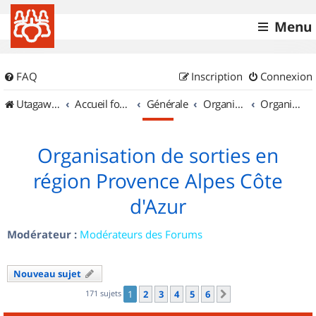
Menu
FAQ
Inscription
Connexion
UtagawaVTT (Randos VTT et VTTAE avec traces GPS)
Accueil forum
Générale
Organisation de sorties & Recherche de partenaires
Organisation de sorties en région Provence Alpes Côte d'Azur
Organisation de sorties en
région Provence Alpes Côte
d'Azur
Modérateur :
Modérateurs des Forums
Nouveau sujet
171 sujets
1
2
3
4
5
6
Suivant