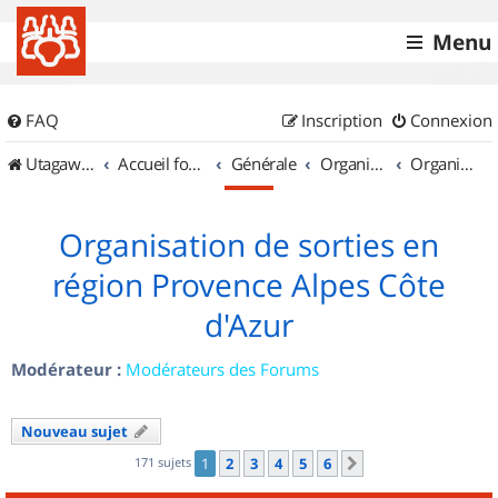
Menu
FAQ
Inscription
Connexion
UtagawaVTT (Randos VTT et VTTAE avec traces GPS)
Accueil forum
Générale
Organisation de sorties & Recherche de partenaires
Organisation de sorties en région Provence Alpes Côte d'Azur
Organisation de sorties en
région Provence Alpes Côte
d'Azur
Modérateur :
Modérateurs des Forums
Nouveau sujet
171 sujets
1
2
3
4
5
6
Suivant