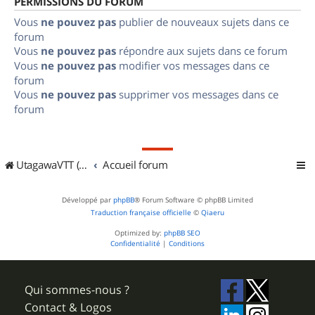
PERMISSIONS DU FORUM
Vous
ne pouvez pas
publier de nouveaux sujets dans ce
forum
Vous
ne pouvez pas
répondre aux sujets dans ce forum
Vous
ne pouvez pas
modifier vos messages dans ce
forum
Vous
ne pouvez pas
supprimer vos messages dans ce
forum
UtagawaVTT (Randos VTT et VTTAE avec traces GPS)
Accueil forum
Développé par
phpBB
® Forum Software © phpBB Limited
Traduction française officielle
©
Qiaeru
Optimized by:
phpBB SEO
Confidentialité
|
Conditions
Qui sommes-nous ?
Contact & Logos