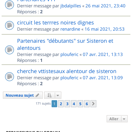
Dernier message par
jbdalpilles
«
26 mai 2021, 23:40
Réponses :
2
circuit les terrres noires dignes
Dernier message par
renardine
«
16 mai 2021, 20:53
Partenaires "débutants" sur Sisteron et
alentours
Dernier message par
plouferic
«
07 avr. 2021, 13:13
Réponses :
1
cherche vttistesaux alentour de sisteron
Dernier message par
plouferic
«
07 avr. 2021, 13:09
Réponses :
2
Nouveau sujet
171 sujets
1
2
3
4
5
6
Suivant
Aller