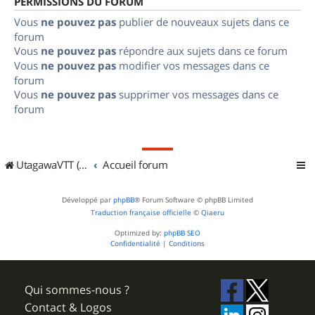
PERMISSIONS DU FORUM
Vous
ne pouvez pas
publier de nouveaux sujets dans ce
forum
Vous
ne pouvez pas
répondre aux sujets dans ce forum
Vous
ne pouvez pas
modifier vos messages dans ce
forum
Vous
ne pouvez pas
supprimer vos messages dans ce
forum
UtagawaVTT (Randos VTT et VTTAE avec traces GPS)
Accueil forum
Développé par
phpBB
® Forum Software © phpBB Limited
Traduction française officielle
©
Qiaeru
Optimized by:
phpBB SEO
Confidentialité
|
Conditions
Qui sommes-nous ?
Contact & Logos