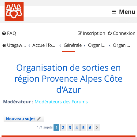
Menu
FAQ
Inscription
Connexion
UtagawaVTT (Randos VTT et VTTAE avec traces GPS)
Accueil forum
Générale
Organisation de sorties & Recherche de partenaires
Organisation de sorties en région Provence Alpes Côte d'Azur
Organisation de sorties en
région Provence Alpes Côte
d'Azur
Modérateur :
Modérateurs des Forums
Nouveau sujet
171 sujets
1
2
3
4
5
6
Suivant