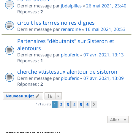
Dernier message par
jbdalpilles
«
26 mai 2021, 23:40
Réponses :
2
circuit les terrres noires dignes
Dernier message par
renardine
«
16 mai 2021, 20:53
Partenaires "débutants" sur Sisteron et
alentours
Dernier message par
plouferic
«
07 avr. 2021, 13:13
Réponses :
1
cherche vttistesaux alentour de sisteron
Dernier message par
plouferic
«
07 avr. 2021, 13:09
Réponses :
2
Nouveau sujet
171 sujets
1
2
3
4
5
6
Suivant
Aller