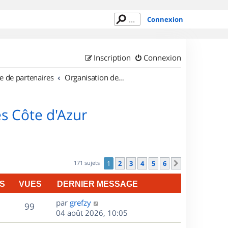
Connexion
Inscription
Connexion
e de partenaires
Organisation de sorties en région Provence Alpes Côte d'Azur
s Côte d'Azur
171 sujets
1
2
3
4
5
6
Suivant
S
VUES
DERNIER MESSAGE
D
par
grefzy
V
99
e
04 août 2026, 10:05
r
u