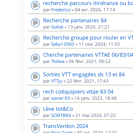
recherche parcours itinérance ou bo
par
Frederico
»
04 avr. 2026, 17:14
Recherche partenaires 84
par
Goliat
»
13 janv. 2025, 21:21
Recherche groupe pour rouler en V
par
Seba13300
»
11 nov. 2024, 11:55
Cherche partenaires VTTAE 06/83/0
par
Tkitwa
»
06 févr. 2021, 00:22
Sorties VTT engagées ds 13 et 84
par
VTTju
»
22 févr. 2021, 17:43
rech coéquipiers vttae 83 04
par
xavier 83
»
16 janv. 2023, 18:48
Lève tot&Co
par
SCMTB84
»
21 mai 2024, 07:22
TransVerdon 2024
par
Nico Giant
»
30 avr. 2024, 12:31