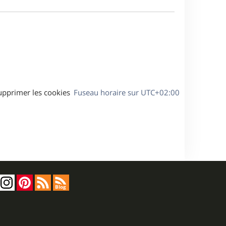
e
a
s
g
s
e
a
g
e
upprimer les cookies
Fuseau horaire sur
UTC+02:00