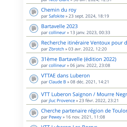
Chemin du roy
par
Safokite
»
23 sept. 2024, 18:19
Bartavelle 2023
par
collineur
»
13 janv. 2023, 00:33
Recherche itinéraire Ventoux pour d
par
Zbrotch
»
03 avr. 2022, 12:20
31ème Bartavelle (édition 2022)
par
collineur
»
06 janv. 2022, 23:08
VTTAE dans Luberon
par
Claude B
»
08 déc. 2021, 14:21
VTT Luberon Saignon / Mourre Neg
par
jluc Provence
»
23 févr. 2022, 23:21
Cherche partenaire région de Toulo
par
Pewey
»
16 nov. 2021, 11:08
VTT Luberon Les Borrys