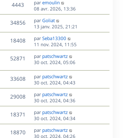
D
par
emoulin
n
V
4443
e
e
08 avr. 2026, 13:36
i
r
u
e
s
D
par
Goliat
n
r
V
34856
e
e
13 janv. 2025, 21:21
i
m
r
u
e
e
s
D
par
Seba13300
n
r
V
s
18408
e
e
11 nov. 2024, 11:55
i
m
s
r
u
e
e
a
s
D
par
patschwartz
n
r
V
s
52871
g
e
e
30 oct. 2024, 05:06
i
m
s
e
r
u
e
e
a
s
n
r
s
D
g
par
patschwartz
V
33608
e
i
m
s
e
e
30 oct. 2024, 04:43
e
e
a
r
u
s
r
s
D
g
par
patschwartz
n
V
29008
m
s
e
e
e
30 oct. 2024, 04:36
i
e
a
r
u
e
s
s
D
g
par
patschwartz
n
r
V
18371
s
e
e
e
30 oct. 2024, 04:34
i
m
a
r
u
e
e
s
D
g
par
patschwartz
n
r
V
s
18870
e
e
e
30 oct. 2024, 04:26
i
m
s