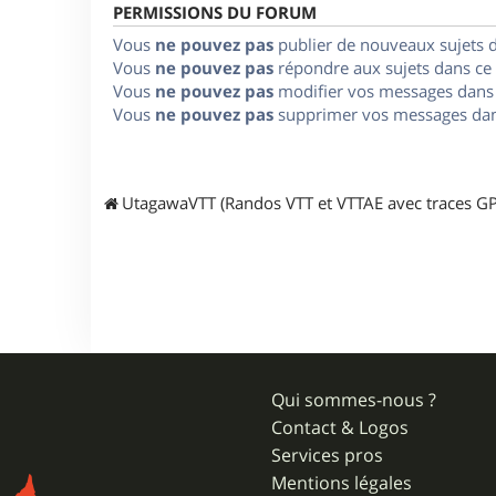
PERMISSIONS DU FORUM
Vous
ne pouvez pas
publier de nouveaux sujets 
Vous
ne pouvez pas
répondre aux sujets dans ce
Vous
ne pouvez pas
modifier vos messages dans
Vous
ne pouvez pas
supprimer vos messages dan
UtagawaVTT (Randos VTT et VTTAE avec traces GP
Qui sommes-nous ?
Contact & Logos
Services pros
Mentions légales