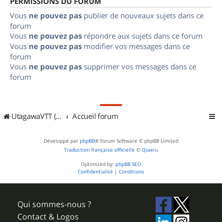
PERMISSIONS DU FORUM
Vous
ne pouvez pas
publier de nouveaux sujets dans ce
forum
Vous
ne pouvez pas
répondre aux sujets dans ce forum
Vous
ne pouvez pas
modifier vos messages dans ce
forum
Vous
ne pouvez pas
supprimer vos messages dans ce
forum
UtagawaVTT (Randos VTT et VTTAE avec traces GPS)
Accueil forum
Développé par
phpBB
® Forum Software © phpBB Limited
Traduction française officielle
©
Qiaeru
Optimized by:
phpBB SEO
Confidentialité
|
Conditions
Qui sommes-nous ?
Contact & Logos