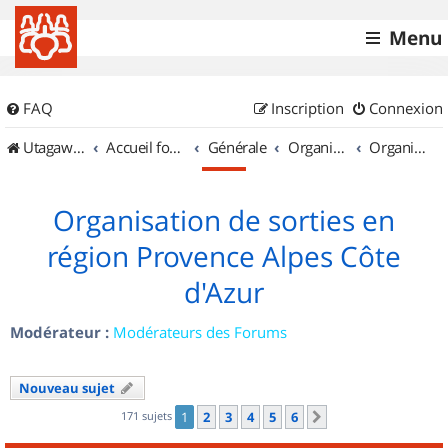
Menu
FAQ
Inscription
Connexion
UtagawaVTT (Randos VTT et VTTAE avec traces GPS)
Accueil forum
Générale
Organisation de sorties & Recherche de partenaires
Organisation de sorties en région Provence Alpes Côte d'Azur
Organisation de sorties en
région Provence Alpes Côte
d'Azur
Modérateur :
Modérateurs des Forums
Nouveau sujet
171 sujets
1
2
3
4
5
6
Suivant