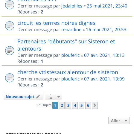
Dernier message par
jbdalpilles
«
26 mai 2021, 23:40
Réponses :
2
circuit les terrres noires dignes
Dernier message par
renardine
«
16 mai 2021, 20:53
Partenaires "débutants" sur Sisteron et
alentours
Dernier message par
plouferic
«
07 avr. 2021, 13:13
Réponses :
1
cherche vttistesaux alentour de sisteron
Dernier message par
plouferic
«
07 avr. 2021, 13:09
Réponses :
2
Nouveau sujet
171 sujets
1
2
3
4
5
6
Suivant
Aller