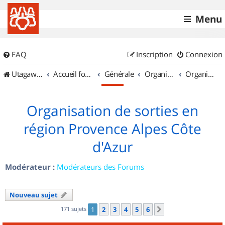
Menu
FAQ
Inscription
Connexion
UtagawaVTT (Randos VTT et VTTAE avec traces GPS)
Accueil forum
Générale
Organisation de sorties & Recherche de partenaires
Organisation de sorties en région Provence Alpes Côte d'Azur
Organisation de sorties en
région Provence Alpes Côte
d'Azur
Modérateur :
Modérateurs des Forums
Nouveau sujet
171 sujets
1
2
3
4
5
6
Suivant