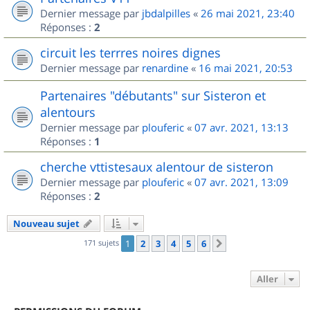
Dernier message par
jbdalpilles
«
26 mai 2021, 23:40
Réponses :
2
circuit les terrres noires dignes
Dernier message par
renardine
«
16 mai 2021, 20:53
Partenaires "débutants" sur Sisteron et
alentours
Dernier message par
plouferic
«
07 avr. 2021, 13:13
Réponses :
1
cherche vttistesaux alentour de sisteron
Dernier message par
plouferic
«
07 avr. 2021, 13:09
Réponses :
2
Nouveau sujet
171 sujets
1
2
3
4
5
6
Suivant
Aller