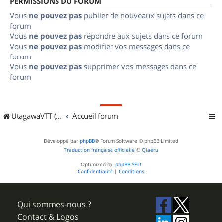
PERMISSIONS DU FORUM
Vous
ne pouvez pas
publier de nouveaux sujets dans ce
forum
Vous
ne pouvez pas
répondre aux sujets dans ce forum
Vous
ne pouvez pas
modifier vos messages dans ce
forum
Vous
ne pouvez pas
supprimer vos messages dans ce
forum
UtagawaVTT (Randos VTT et VTTAE avec traces GPS)
Accueil forum
Développé par
phpBB
® Forum Software © phpBB Limited
Traduction française officielle
©
Qiaeru
Optimized by:
phpBB SEO
Confidentialité
|
Conditions
Qui sommes-nous ?
Contact & Logos