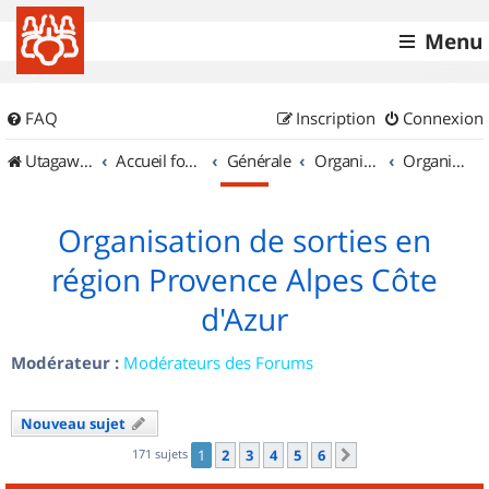
Menu
FAQ
Inscription
Connexion
UtagawaVTT (Randos VTT et VTTAE avec traces GPS)
Accueil forum
Générale
Organisation de sorties & Recherche de partenaires
Organisation de sorties en région Provence Alpes Côte d'Azur
Organisation de sorties en
région Provence Alpes Côte
d'Azur
Modérateur :
Modérateurs des Forums
Nouveau sujet
171 sujets
1
2
3
4
5
6
Suivant