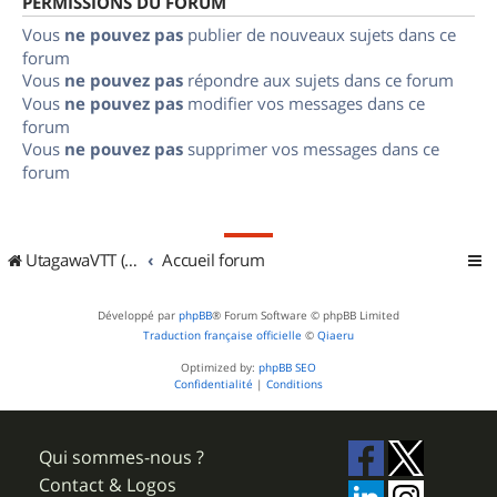
PERMISSIONS DU FORUM
Vous
ne pouvez pas
publier de nouveaux sujets dans ce
forum
Vous
ne pouvez pas
répondre aux sujets dans ce forum
Vous
ne pouvez pas
modifier vos messages dans ce
forum
Vous
ne pouvez pas
supprimer vos messages dans ce
forum
UtagawaVTT (Randos VTT et VTTAE avec traces GPS)
Accueil forum
Développé par
phpBB
® Forum Software © phpBB Limited
Traduction française officielle
©
Qiaeru
Optimized by:
phpBB SEO
Confidentialité
|
Conditions
Qui sommes-nous ?
Contact & Logos