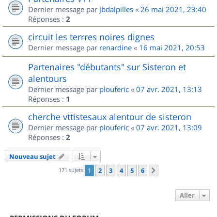
Dernier message par
jbdalpilles
«
26 mai 2021, 23:40
Réponses :
2
circuit les terrres noires dignes
Dernier message par
renardine
«
16 mai 2021, 20:53
Partenaires "débutants" sur Sisteron et
alentours
Dernier message par
plouferic
«
07 avr. 2021, 13:13
Réponses :
1
cherche vttistesaux alentour de sisteron
Dernier message par
plouferic
«
07 avr. 2021, 13:09
Réponses :
2
Nouveau sujet
171 sujets
1
2
3
4
5
6
Suivant
Aller