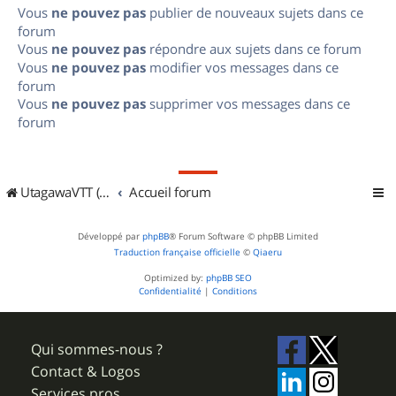
Vous
ne pouvez pas
publier de nouveaux sujets dans ce
forum
Vous
ne pouvez pas
répondre aux sujets dans ce forum
Vous
ne pouvez pas
modifier vos messages dans ce
forum
Vous
ne pouvez pas
supprimer vos messages dans ce
forum
UtagawaVTT (Randos VTT et VTTAE avec traces GPS)
Accueil forum
Développé par
phpBB
® Forum Software © phpBB Limited
Traduction française officielle
©
Qiaeru
Optimized by:
phpBB SEO
Confidentialité
|
Conditions
Qui sommes-nous ?
Contact & Logos
Services pros