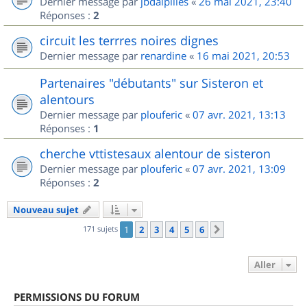
Dernier message par
jbdalpilles
«
26 mai 2021, 23:40
Réponses :
2
circuit les terrres noires dignes
Dernier message par
renardine
«
16 mai 2021, 20:53
Partenaires "débutants" sur Sisteron et
alentours
Dernier message par
plouferic
«
07 avr. 2021, 13:13
Réponses :
1
cherche vttistesaux alentour de sisteron
Dernier message par
plouferic
«
07 avr. 2021, 13:09
Réponses :
2
Nouveau sujet
171 sujets
1
2
3
4
5
6
Suivant
Aller
PERMISSIONS DU FORUM