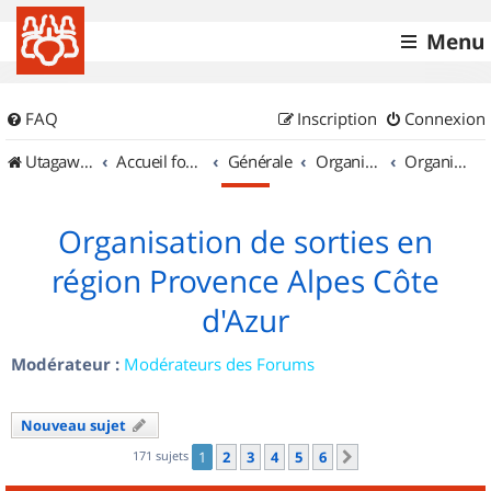
Menu
FAQ
Inscription
Connexion
UtagawaVTT (Randos VTT et VTTAE avec traces GPS)
Accueil forum
Générale
Organisation de sorties & Recherche de partenaires
Organisation de sorties en région Provence Alpes Côte d'Azur
Organisation de sorties en
région Provence Alpes Côte
d'Azur
Modérateur :
Modérateurs des Forums
Nouveau sujet
171 sujets
1
2
3
4
5
6
Suivant