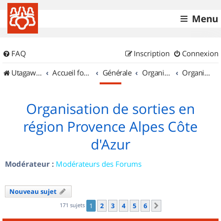
Menu
FAQ
Inscription
Connexion
UtagawaVTT (Randos VTT et VTTAE avec traces GPS)
Accueil forum
Générale
Organisation de sorties & Recherche de partenaires
Organisation de sorties en région Provence Alpes Côte d'Azur
Organisation de sorties en
région Provence Alpes Côte
d'Azur
Modérateur :
Modérateurs des Forums
Nouveau sujet
171 sujets
1
2
3
4
5
6
Suivant