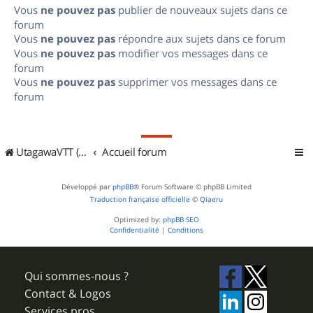
Vous
ne pouvez pas
publier de nouveaux sujets dans ce
forum
Vous
ne pouvez pas
répondre aux sujets dans ce forum
Vous
ne pouvez pas
modifier vos messages dans ce
forum
Vous
ne pouvez pas
supprimer vos messages dans ce
forum
UtagawaVTT (Randos VTT et VTTAE avec traces GPS)
Accueil forum
Développé par
phpBB
® Forum Software © phpBB Limited
Traduction française officielle
©
Qiaeru
Optimized by:
phpBB SEO
Confidentialité
|
Conditions
Qui sommes-nous ?
Contact & Logos
Services pros