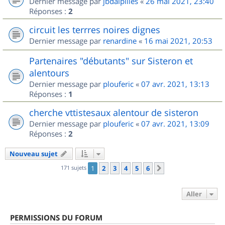
Dernier message par
jbdalpilles
«
26 mai 2021, 23:40
Réponses :
2
circuit les terrres noires dignes
Dernier message par
renardine
«
16 mai 2021, 20:53
Partenaires "débutants" sur Sisteron et
alentours
Dernier message par
plouferic
«
07 avr. 2021, 13:13
Réponses :
1
cherche vttistesaux alentour de sisteron
Dernier message par
plouferic
«
07 avr. 2021, 13:09
Réponses :
2
Nouveau sujet
171 sujets
1
2
3
4
5
6
Suivant
Aller
PERMISSIONS DU FORUM