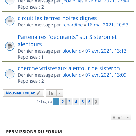
Dernier message par
jbdalpilles
«
26 mai 2021, 23:40
Réponses :
2
circuit les terrres noires dignes
Dernier message par
renardine
«
16 mai 2021, 20:53
Partenaires "débutants" sur Sisteron et
alentours
Dernier message par
plouferic
«
07 avr. 2021, 13:13
Réponses :
1
cherche vttistesaux alentour de sisteron
Dernier message par
plouferic
«
07 avr. 2021, 13:09
Réponses :
2
Nouveau sujet
171 sujets
1
2
3
4
5
6
Suivant
Aller
PERMISSIONS DU FORUM