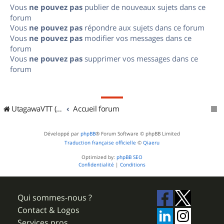
Vous
ne pouvez pas
publier de nouveaux sujets dans ce
forum
Vous
ne pouvez pas
répondre aux sujets dans ce forum
Vous
ne pouvez pas
modifier vos messages dans ce
forum
Vous
ne pouvez pas
supprimer vos messages dans ce
forum
UtagawaVTT (Randos VTT et VTTAE avec traces GPS)
Accueil forum
Développé par
phpBB
® Forum Software © phpBB Limited
Traduction française officielle
©
Qiaeru
Optimized by:
phpBB SEO
Confidentialité
|
Conditions
Qui sommes-nous ?
Contact & Logos
Services pros