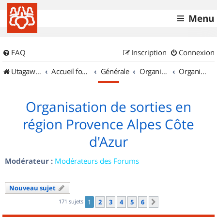
Menu
FAQ
Inscription
Connexion
UtagawaVTT (Randos VTT et VTTAE avec traces GPS)
Accueil forum
Générale
Organisation de sorties & Recherche de partenaires
Organisation de sorties en région Provence Alpes Côte d'Azur
Organisation de sorties en
région Provence Alpes Côte
d'Azur
Modérateur :
Modérateurs des Forums
Nouveau sujet
171 sujets
1
2
3
4
5
6
Suivant