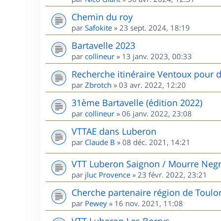
Chemin du roy
par
Safokite
»
23 sept. 2024, 18:19
Bartavelle 2023
par
collineur
»
13 janv. 2023, 00:33
Recherche itinéraire Ventoux pour d
par
Zbrotch
»
03 avr. 2022, 12:20
31ème Bartavelle (édition 2022)
par
collineur
»
06 janv. 2022, 23:08
VTTAE dans Luberon
par
Claude B
»
08 déc. 2021, 14:21
VTT Luberon Saignon / Mourre Neg
par
jluc Provence
»
23 févr. 2022, 23:21
Cherche partenaire région de Toulo
par
Pewey
»
16 nov. 2021, 11:08
VTT Luberon Les Borrys