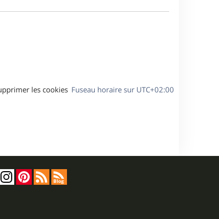
e
a
s
g
s
e
a
g
e
upprimer les cookies
Fuseau horaire sur
UTC+02:00