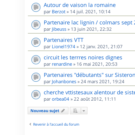
Autour de vaison la romaine
par
Berzot
»
14 juil. 2021, 10:14
Partenaire lac lignin / colmars sept
par
Jibeuss
»
13 juin 2021, 22:32
Partenaires VTT
par
Lionel1974
»
12 janv. 2021, 21:07
circuit les terrres noires dignes
par
renardine
»
16 mai 2021, 20:53
Partenaires "débutants" sur Sisteron
par
Johanbones
»
24 mars 2021, 19:24
cherche vttistesaux alentour de sis
par
orbea04
»
22 août 2012, 11:11
Nouveau sujet
Revenir à l’accueil du forum