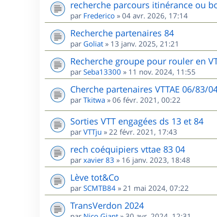
recherche parcours itinérance ou bo
par
Frederico
»
04 avr. 2026, 17:14
Recherche partenaires 84
par
Goliat
»
13 janv. 2025, 21:21
Recherche groupe pour rouler en V
par
Seba13300
»
11 nov. 2024, 11:55
Cherche partenaires VTTAE 06/83/0
par
Tkitwa
»
06 févr. 2021, 00:22
Sorties VTT engagées ds 13 et 84
par
VTTju
»
22 févr. 2021, 17:43
rech coéquipiers vttae 83 04
par
xavier 83
»
16 janv. 2023, 18:48
Lève tot&Co
par
SCMTB84
»
21 mai 2024, 07:22
TransVerdon 2024
par
Nico Giant
»
30 avr. 2024, 12:31