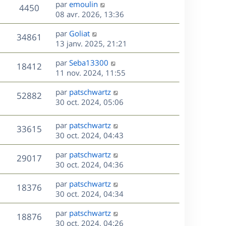
D
par
emoulin
n
V
4450
e
e
08 avr. 2026, 13:36
i
r
u
e
s
D
par
Goliat
n
r
V
34861
e
e
13 janv. 2025, 21:21
i
m
r
u
e
e
s
D
par
Seba13300
n
r
V
s
18412
e
e
11 nov. 2024, 11:55
i
m
s
r
u
e
e
a
s
D
par
patschwartz
n
r
V
s
52882
g
e
e
30 oct. 2024, 05:06
i
m
s
e
r
u
e
e
a
s
n
r
s
D
g
par
patschwartz
V
33615
e
i
m
s
e
e
30 oct. 2024, 04:43
e
e
a
r
u
s
r
s
D
g
par
patschwartz
n
V
29017
m
s
e
e
e
30 oct. 2024, 04:36
i
e
a
r
u
e
s
s
D
g
par
patschwartz
n
r
V
18376
s
e
e
e
30 oct. 2024, 04:34
i
m
a
r
u
e
e
s
D
g
par
patschwartz
n
r
V
s
18876
e
e
e
30 oct. 2024, 04:26
i
m
s