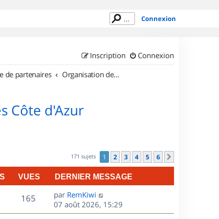
Connexion
Inscription
Connexion
e de partenaires
Organisation de sorties en région Provence Alpes Côte d'Azur
s Côte d'Azur
171 sujets
1
2
3
4
5
6
Suivant
S
VUES
DERNIER MESSAGE
D
par
RemKiwi
V
165
e
07 août 2026, 15:29
r
u