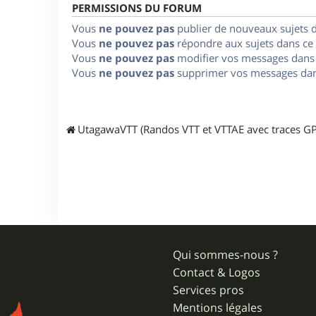
PERMISSIONS DU FORUM
Vous
ne pouvez pas
publier de nouveaux sujets 
Vous
ne pouvez pas
répondre aux sujets dans ce
Vous
ne pouvez pas
modifier vos messages dans
Vous
ne pouvez pas
supprimer vos messages dan
UtagawaVTT (Randos VTT et VTTAE avec traces GP
Qui sommes-nous ?
Contact & Logos
Services pros
Mentions légales