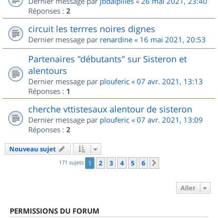
Dernier message par
jbdalpilles
«
26 mai 2021, 23:40
Réponses :
2
circuit les terrres noires dignes
Dernier message par
renardine
«
16 mai 2021, 20:53
Partenaires "débutants" sur Sisteron et
alentours
Dernier message par
plouferic
«
07 avr. 2021, 13:13
Réponses :
1
cherche vttistesaux alentour de sisteron
Dernier message par
plouferic
«
07 avr. 2021, 13:09
Réponses :
2
Nouveau sujet
171 sujets
1
2
3
4
5
6
Suivant
Aller
PERMISSIONS DU FORUM