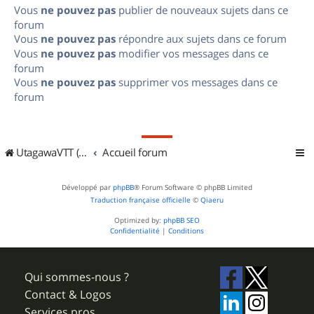
Vous
ne pouvez pas
publier de nouveaux sujets dans ce
forum
Vous
ne pouvez pas
répondre aux sujets dans ce forum
Vous
ne pouvez pas
modifier vos messages dans ce
forum
Vous
ne pouvez pas
supprimer vos messages dans ce
forum
UtagawaVTT (Randos VTT et VTTAE avec traces GPS)
Accueil forum
Développé par
phpBB
® Forum Software © phpBB Limited
Traduction française officielle
©
Qiaeru
Optimized by:
phpBB SEO
Confidentialité
|
Conditions
Qui sommes-nous ?
Contact & Logos
Services pros