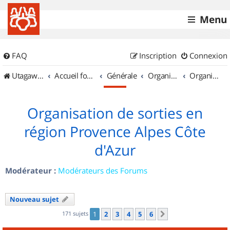
Menu
FAQ
Inscription
Connexion
UtagawaVTT (Randos VTT et VTTAE avec traces GPS)
Accueil forum
Générale
Organisation de sorties & Recherche de partenaires
Organisation de sorties en région Provence Alpes Côte d'Azur
Organisation de sorties en
région Provence Alpes Côte
d'Azur
Modérateur :
Modérateurs des Forums
Nouveau sujet
171 sujets
1
2
3
4
5
6
Suivant