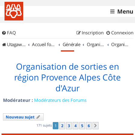
Menu
FAQ
Inscription
Connexion
UtagawaVTT (Randos VTT et VTTAE avec traces GPS)
Accueil forum
Générale
Organisation de sorties & Recherche de partenaires
Organisation de sorties en région Provence Alpes Côte d'Azur
Organisation de sorties en
région Provence Alpes Côte
d'Azur
Modérateur :
Modérateurs des Forums
Nouveau sujet
171 sujets
1
2
3
4
5
6
Suivant