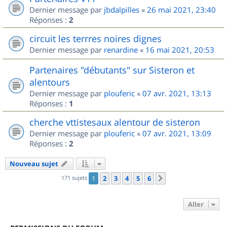
Dernier message par
jbdalpilles
«
26 mai 2021, 23:40
Réponses :
2
circuit les terrres noires dignes
Dernier message par
renardine
«
16 mai 2021, 20:53
Partenaires "débutants" sur Sisteron et
alentours
Dernier message par
plouferic
«
07 avr. 2021, 13:13
Réponses :
1
cherche vttistesaux alentour de sisteron
Dernier message par
plouferic
«
07 avr. 2021, 13:09
Réponses :
2
Nouveau sujet
171 sujets
1
2
3
4
5
6
Suivant
Aller