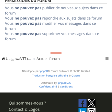
PERMISSIONS DU FORUM
Vous
ne pouvez pas
publier de nouveaux sujets dans ce
forum
Vous
ne pouvez pas
répondre aux sujets dans ce forum
Vous
ne pouvez pas
modifier vos messages dans ce
forum
Vous
ne pouvez pas
supprimer vos messages dans ce
forum
UtagawaVTT (Randos VTT et VTTAE avec traces GPS)
Accueil forum
Développé par
phpBB
® Forum Software © phpBB Limited
Traduction française officielle
©
Qiaeru
Optimized by:
phpBB SEO
Confidentialité
|
Conditions
Qui sommes-nous ?
Contact & Logos