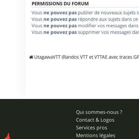
PERMISSIONS DU FORUM
Vous
ne pouvez pas
publier de nouveaux sujets 
Vous
ne pouvez pas
répondre aux sujets dans ce
Vous
ne pouvez pas
modifier vos messages dans
Vous
ne pouvez pas
supprimer vos messages dan
UtagawaVTT (Randos VTT et VTTAE avec traces GP
Qui sommes-nous ?
Contact & Logos
Services pros
Mentions légales