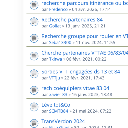
recherche parcours itinérance ou bo
par
Frederico
»
04 avr. 2026, 17:14
Recherche partenaires 84
par
Goliat
»
13 janv. 2025, 21:21
Recherche groupe pour rouler en V
par
Seba13300
»
11 nov. 2024, 11:55
Cherche partenaires VTTAE 06/83/0
par
Tkitwa
»
06 févr. 2021, 00:22
Sorties VTT engagées ds 13 et 84
par
VTTju
»
22 févr. 2021, 17:43
rech coéquipiers vttae 83 04
par
xavier 83
»
16 janv. 2023, 18:48
Lève tot&Co
par
SCMTB84
»
21 mai 2024, 07:22
TransVerdon 2024
par
Nico Giant
»
30 avr. 2024, 12:31