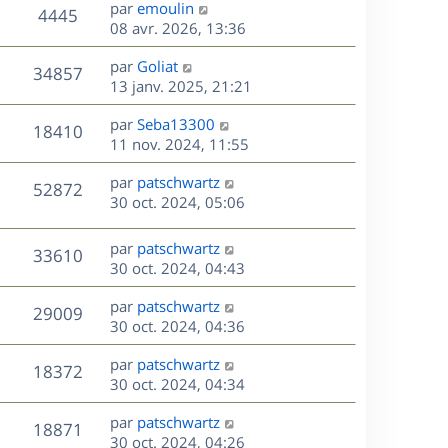
D
par
emoulin
n
V
4445
e
e
08 avr. 2026, 13:36
i
r
u
e
s
D
par
Goliat
n
r
V
34857
e
e
13 janv. 2025, 21:21
i
m
r
u
e
e
s
D
par
Seba13300
n
r
V
s
18410
e
e
11 nov. 2024, 11:55
i
m
s
r
u
e
e
a
s
D
par
patschwartz
n
r
V
s
52872
g
e
e
30 oct. 2024, 05:06
i
m
s
e
r
u
e
e
a
s
n
r
s
D
g
par
patschwartz
V
33610
e
i
m
s
e
e
30 oct. 2024, 04:43
e
e
a
r
u
s
r
s
D
g
par
patschwartz
n
V
29009
m
s
e
e
e
30 oct. 2024, 04:36
i
e
a
r
u
e
s
s
D
g
par
patschwartz
n
r
V
18372
s
e
e
e
30 oct. 2024, 04:34
i
m
a
r
u
e
e
s
D
g
par
patschwartz
n
r
V
s
18871
e
e
e
30 oct. 2024, 04:26
i
m
s