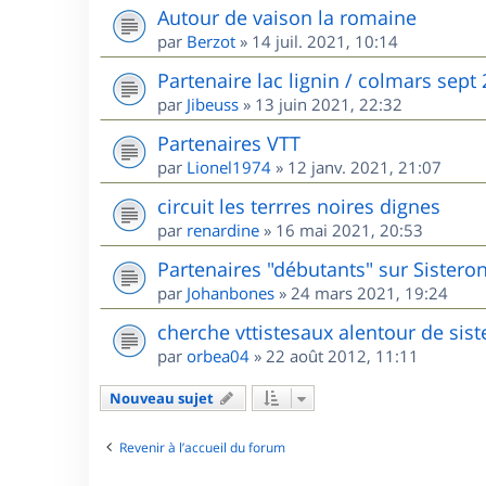
Autour de vaison la romaine
par
Berzot
»
14 juil. 2021, 10:14
Partenaire lac lignin / colmars sept
par
Jibeuss
»
13 juin 2021, 22:32
Partenaires VTT
par
Lionel1974
»
12 janv. 2021, 21:07
circuit les terrres noires dignes
par
renardine
»
16 mai 2021, 20:53
Partenaires "débutants" sur Sisteron
par
Johanbones
»
24 mars 2021, 19:24
cherche vttistesaux alentour de sis
par
orbea04
»
22 août 2012, 11:11
Nouveau sujet
Revenir à l’accueil du forum