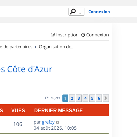
Connexion
Inscription
Connexion
e de partenaires
Organisation de sorties en région Provence Alpes Côte d'Azur
s Côte d'Azur
171 sujets
1
2
3
4
5
6
Suivant
S
VUES
DERNIER MESSAGE
D
par
grefzy
V
106
e
04 août 2026, 10:05
r
u