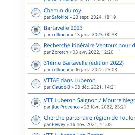
Chemin du roy
par
Safokite
»
23 sept. 2024, 18:19
Bartavelle 2023
par
collineur
»
13 janv. 2023, 00:33
Recherche itinéraire Ventoux pour d
par
Zbrotch
»
03 avr. 2022, 12:20
31ème Bartavelle (édition 2022)
par
collineur
»
06 janv. 2022, 23:08
VTTAE dans Luberon
par
Claude B
»
08 déc. 2021, 14:21
VTT Luberon Saignon / Mourre Neg
par
jluc Provence
»
23 févr. 2022, 23:21
Cherche partenaire région de Toulo
par
Pewey
»
16 nov. 2021, 11:08
VTT Luberon Les Borrys