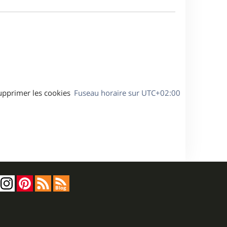
e
a
s
g
s
e
a
g
e
upprimer les cookies
Fuseau horaire sur
UTC+02:00