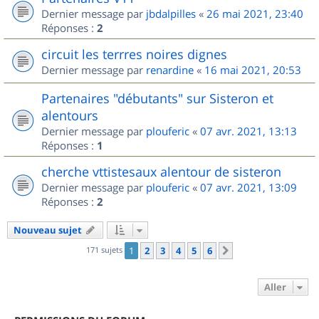
Dernier message par
jbdalpilles
«
26 mai 2021, 23:40
Réponses :
2
circuit les terrres noires dignes
Dernier message par
renardine
«
16 mai 2021, 20:53
Partenaires "débutants" sur Sisteron et
alentours
Dernier message par
plouferic
«
07 avr. 2021, 13:13
Réponses :
1
cherche vttistesaux alentour de sisteron
Dernier message par
plouferic
«
07 avr. 2021, 13:09
Réponses :
2
Nouveau sujet
171 sujets
1
2
3
4
5
6
Suivant
Aller