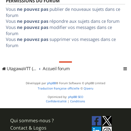
PERMISSIONS DU FORUM
Vous
ne pouvez pas
publier de nouveaux sujets dans ce
forum
Vous
ne pouvez pas
répondre aux sujets dans ce forum
Vous
ne pouvez pas
modifier vos messages dans ce
forum
Vous
ne pouvez pas
supprimer vos messages dans ce
forum
UtagawaVTT (Randos VTT et VTTAE avec traces GPS)
Accueil forum
Développé par
phpBB
® Forum Software © phpBB Limited
Traduction française officielle
©
Qiaeru
Optimized by:
phpBB SEO
Confidentialité
|
Conditions
Qui sommes-nous ?
Contact & Logos