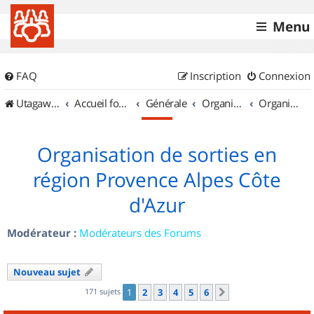
Menu
FAQ
Inscription
Connexion
UtagawaVTT (Randos VTT et VTTAE avec traces GPS)
Accueil forum
Générale
Organisation de sorties & Recherche de partenaires
Organisation de sorties en région Provence Alpes Côte d'Azur
Organisation de sorties en
région Provence Alpes Côte
d'Azur
Modérateur :
Modérateurs des Forums
Nouveau sujet
171 sujets
1
2
3
4
5
6
Suivant