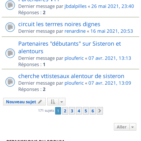
Dernier message par
jbdalpilles
«
26 mai 2021, 23:40
Réponses :
2
circuit les terrres noires dignes
Dernier message par
renardine
«
16 mai 2021, 20:53
Partenaires "débutants" sur Sisteron et
alentours
Dernier message par
plouferic
«
07 avr. 2021, 13:13
Réponses :
1
cherche vttistesaux alentour de sisteron
Dernier message par
plouferic
«
07 avr. 2021, 13:09
Réponses :
2
Nouveau sujet
171 sujets
1
2
3
4
5
6
Suivant
Aller