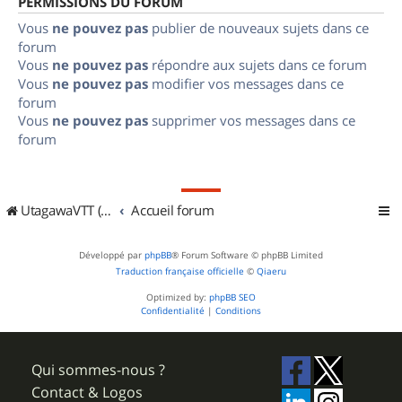
PERMISSIONS DU FORUM
Vous
ne pouvez pas
publier de nouveaux sujets dans ce
forum
Vous
ne pouvez pas
répondre aux sujets dans ce forum
Vous
ne pouvez pas
modifier vos messages dans ce
forum
Vous
ne pouvez pas
supprimer vos messages dans ce
forum
UtagawaVTT (Randos VTT et VTTAE avec traces GPS)
Accueil forum
Développé par
phpBB
® Forum Software © phpBB Limited
Traduction française officielle
©
Qiaeru
Optimized by:
phpBB SEO
Confidentialité
|
Conditions
Qui sommes-nous ?
Contact & Logos