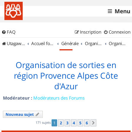
Menu
FAQ
Inscription
Connexion
UtagawaVTT (Randos VTT et VTTAE avec traces GPS)
Accueil forum
Générale
Organisation de sorties & Recherche de partenaires
Organisation de sorties en région Provence Alpes Côte d'Azur
Organisation de sorties en
région Provence Alpes Côte
d'Azur
Modérateur :
Modérateurs des Forums
Nouveau sujet
171 sujets
1
2
3
4
5
6
Suivant