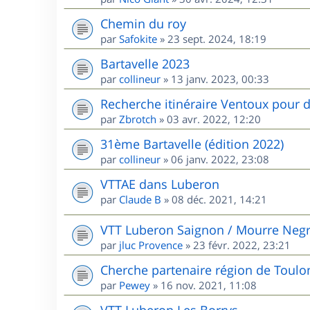
Chemin du roy
par
Safokite
»
23 sept. 2024, 18:19
Bartavelle 2023
par
collineur
»
13 janv. 2023, 00:33
Recherche itinéraire Ventoux pour d
par
Zbrotch
»
03 avr. 2022, 12:20
31ème Bartavelle (édition 2022)
par
collineur
»
06 janv. 2022, 23:08
VTTAE dans Luberon
par
Claude B
»
08 déc. 2021, 14:21
VTT Luberon Saignon / Mourre Neg
par
jluc Provence
»
23 févr. 2022, 23:21
Cherche partenaire région de Toulo
par
Pewey
»
16 nov. 2021, 11:08
VTT Luberon Les Borrys