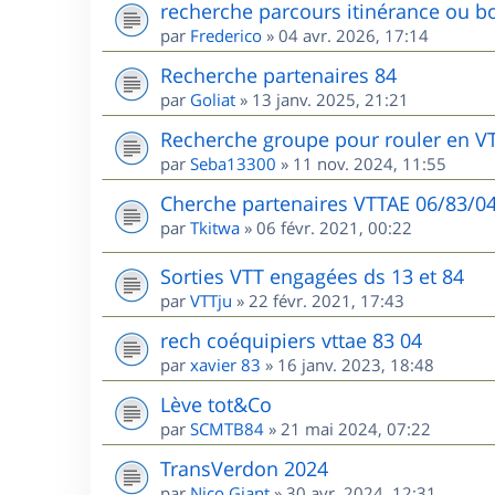
recherche parcours itinérance ou bo
par
Frederico
»
04 avr. 2026, 17:14
Recherche partenaires 84
par
Goliat
»
13 janv. 2025, 21:21
Recherche groupe pour rouler en V
par
Seba13300
»
11 nov. 2024, 11:55
Cherche partenaires VTTAE 06/83/0
par
Tkitwa
»
06 févr. 2021, 00:22
Sorties VTT engagées ds 13 et 84
par
VTTju
»
22 févr. 2021, 17:43
rech coéquipiers vttae 83 04
par
xavier 83
»
16 janv. 2023, 18:48
Lève tot&Co
par
SCMTB84
»
21 mai 2024, 07:22
TransVerdon 2024
par
Nico Giant
»
30 avr. 2024, 12:31