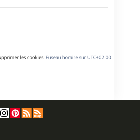
e
a
s
g
s
e
a
g
e
upprimer les cookies
Fuseau horaire sur
UTC+02:00