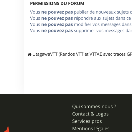
PERMISSIONS DU FORUM
Vous
ne pouvez pas
publier de nouveaux sujets 
Vous
ne pouvez pas
répondre aux sujets dans ce
Vous
ne pouvez pas
modifier vos messages dans
Vous
ne pouvez pas
supprimer vos messages dan
UtagawaVTT (Randos VTT et VTTAE avec traces GP
Qui sommes-nous ?
Contact & Logos
Services pros
Mentions légales