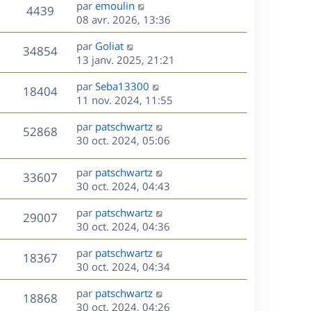
D
par
emoulin
n
V
4439
e
e
08 avr. 2026, 13:36
i
r
u
e
s
D
par
Goliat
n
r
V
34854
e
e
13 janv. 2025, 21:21
i
m
r
u
e
e
s
D
par
Seba13300
n
r
V
s
18404
e
e
11 nov. 2024, 11:55
i
m
s
r
u
e
e
a
s
D
par
patschwartz
n
r
V
s
52868
g
e
e
30 oct. 2024, 05:06
i
m
s
e
r
u
e
e
a
s
n
r
s
D
g
par
patschwartz
V
33607
e
i
m
s
e
e
30 oct. 2024, 04:43
e
e
a
r
u
s
r
s
D
g
par
patschwartz
n
V
29007
m
s
e
e
e
30 oct. 2024, 04:36
i
e
a
r
u
e
s
s
D
g
par
patschwartz
n
r
V
18367
s
e
e
e
30 oct. 2024, 04:34
i
m
a
r
u
e
e
s
D
g
par
patschwartz
n
r
V
s
18868
e
e
e
30 oct. 2024, 04:26
i
m
s