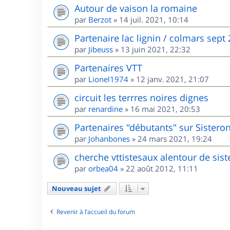
Autour de vaison la romaine
par
Berzot
»
14 juil. 2021, 10:14
Partenaire lac lignin / colmars sept
par
Jibeuss
»
13 juin 2021, 22:32
Partenaires VTT
par
Lionel1974
»
12 janv. 2021, 21:07
circuit les terrres noires dignes
par
renardine
»
16 mai 2021, 20:53
Partenaires "débutants" sur Sisteron
par
Johanbones
»
24 mars 2021, 19:24
cherche vttistesaux alentour de sis
par
orbea04
»
22 août 2012, 11:11
Nouveau sujet
Revenir à l’accueil du forum