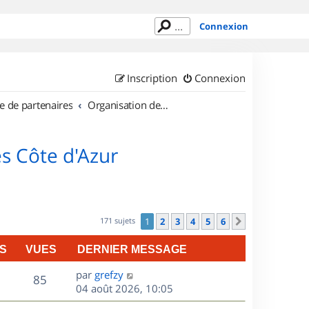
Connexion
Inscription
Connexion
e de partenaires
Organisation de sorties en région Provence Alpes Côte d'Azur
s Côte d'Azur
171 sujets
1
2
3
4
5
6
Suivant
S
VUES
DERNIER MESSAGE
D
par
grefzy
V
85
e
04 août 2026, 10:05
r
u