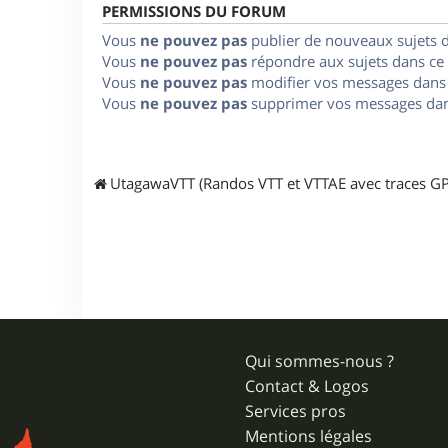
PERMISSIONS DU FORUM
Vous
ne pouvez pas
publier de nouveaux sujets 
Vous
ne pouvez pas
répondre aux sujets dans ce
Vous
ne pouvez pas
modifier vos messages dans
Vous
ne pouvez pas
supprimer vos messages dan
UtagawaVTT (Randos VTT et VTTAE avec traces GP
Qui sommes-nous ?
Contact & Logos
Services pros
Mentions légales