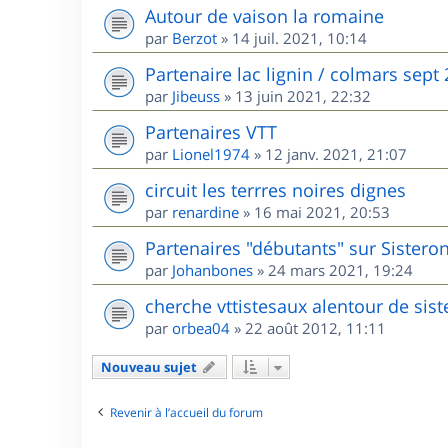
Autour de vaison la romaine
par
Berzot
»
14 juil. 2021, 10:14
Partenaire lac lignin / colmars sept
par
Jibeuss
»
13 juin 2021, 22:32
Partenaires VTT
par
Lionel1974
»
12 janv. 2021, 21:07
circuit les terrres noires dignes
par
renardine
»
16 mai 2021, 20:53
Partenaires "débutants" sur Sisteron
par
Johanbones
»
24 mars 2021, 19:24
cherche vttistesaux alentour de sis
par
orbea04
»
22 août 2012, 11:11
Nouveau sujet
Revenir à l’accueil du forum