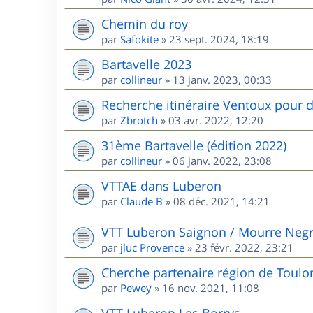
Chemin du roy
par
Safokite
»
23 sept. 2024, 18:19
Bartavelle 2023
par
collineur
»
13 janv. 2023, 00:33
Recherche itinéraire Ventoux pour d
par
Zbrotch
»
03 avr. 2022, 12:20
31ème Bartavelle (édition 2022)
par
collineur
»
06 janv. 2022, 23:08
VTTAE dans Luberon
par
Claude B
»
08 déc. 2021, 14:21
VTT Luberon Saignon / Mourre Neg
par
jluc Provence
»
23 févr. 2022, 23:21
Cherche partenaire région de Toulo
par
Pewey
»
16 nov. 2021, 11:08
VTT Luberon Les Borrys