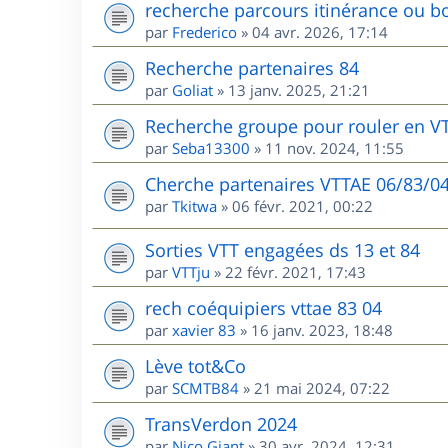
recherche parcours itinérance ou bo
par
Frederico
»
04 avr. 2026, 17:14
Recherche partenaires 84
par
Goliat
»
13 janv. 2025, 21:21
Recherche groupe pour rouler en V
par
Seba13300
»
11 nov. 2024, 11:55
Cherche partenaires VTTAE 06/83/0
par
Tkitwa
»
06 févr. 2021, 00:22
Sorties VTT engagées ds 13 et 84
par
VTTju
»
22 févr. 2021, 17:43
rech coéquipiers vttae 83 04
par
xavier 83
»
16 janv. 2023, 18:48
Lève tot&Co
par
SCMTB84
»
21 mai 2024, 07:22
TransVerdon 2024
par
Nico Giant
»
30 avr. 2024, 12:31