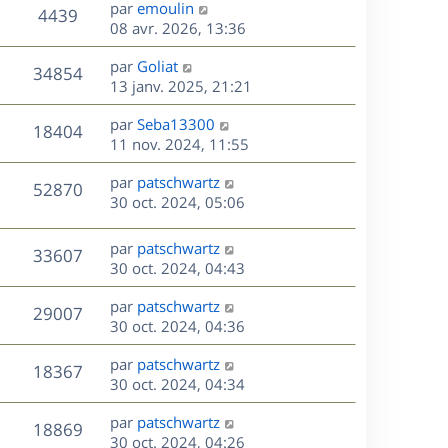
D
par
emoulin
n
V
4439
e
e
08 avr. 2026, 13:36
i
r
u
e
s
D
par
Goliat
n
r
V
34854
e
e
13 janv. 2025, 21:21
i
m
r
u
e
e
s
D
par
Seba13300
n
r
V
s
18404
e
e
11 nov. 2024, 11:55
i
m
s
r
u
e
e
a
s
D
par
patschwartz
n
r
V
s
52870
g
e
e
30 oct. 2024, 05:06
i
m
s
e
r
u
e
e
a
s
n
r
s
D
g
par
patschwartz
V
33607
e
i
m
s
e
e
30 oct. 2024, 04:43
e
e
a
r
u
s
r
s
D
g
par
patschwartz
n
V
29007
m
s
e
e
e
30 oct. 2024, 04:36
i
e
a
r
u
e
s
s
D
g
par
patschwartz
n
r
V
18367
s
e
e
e
30 oct. 2024, 04:34
i
m
a
r
u
e
e
s
D
g
par
patschwartz
n
r
V
s
18869
e
e
e
30 oct. 2024, 04:26
i
m
s