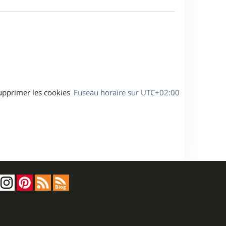
e
a
s
g
s
e
a
g
e
upprimer les cookies
Fuseau horaire sur
UTC+02:00