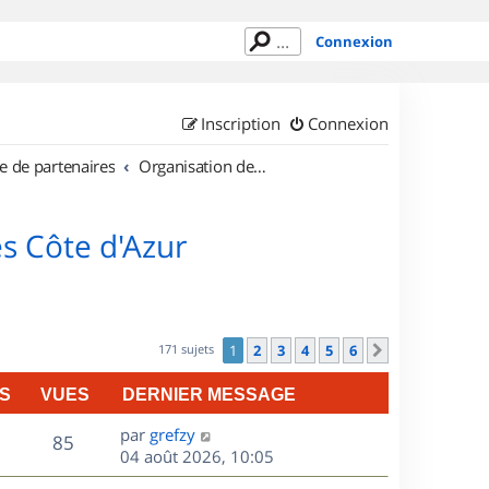
Connexion
Inscription
Connexion
e de partenaires
Organisation de sorties en région Provence Alpes Côte d'Azur
s Côte d'Azur
171 sujets
1
2
3
4
5
6
Suivant
S
VUES
DERNIER MESSAGE
D
par
grefzy
V
85
e
04 août 2026, 10:05
r
u