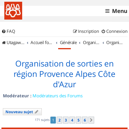
Menu
FAQ
Inscription
Connexion
UtagawaVTT (Randos VTT et VTTAE avec traces GPS)
Accueil forum
Générale
Organisation de sorties & Recherche de partenaires
Organisation de sorties en région Provence Alpes Côte d'Azur
Organisation de sorties en
région Provence Alpes Côte
d'Azur
Modérateur :
Modérateurs des Forums
Nouveau sujet
171 sujets
1
2
3
4
5
6
Suivant