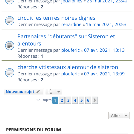
Dernier message par
jbdalpilles
«
26 mai 2021, 23:40
Réponses :
2
circuit les terrres noires dignes
Dernier message par
renardine
«
16 mai 2021, 20:53
Partenaires "débutants" sur Sisteron et
alentours
Dernier message par
plouferic
«
07 avr. 2021, 13:13
Réponses :
1
cherche vttistesaux alentour de sisteron
Dernier message par
plouferic
«
07 avr. 2021, 13:09
Réponses :
2
Nouveau sujet
171 sujets
1
2
3
4
5
6
Suivant
Aller
PERMISSIONS DU FORUM