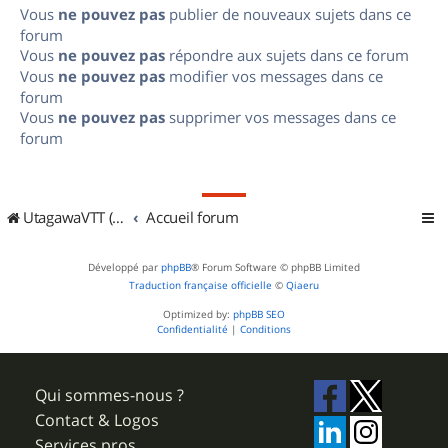
Vous
ne pouvez pas
publier de nouveaux sujets dans ce
forum
Vous
ne pouvez pas
répondre aux sujets dans ce forum
Vous
ne pouvez pas
modifier vos messages dans ce
forum
Vous
ne pouvez pas
supprimer vos messages dans ce
forum
UtagawaVTT (Randos VTT et VTTAE avec traces GPS)
Accueil forum
Développé par
phpBB
® Forum Software © phpBB Limited
Traduction française officielle
©
Qiaeru
Optimized by:
phpBB SEO
Confidentialité
|
Conditions
Qui sommes-nous ?
Contact & Logos
Services pros