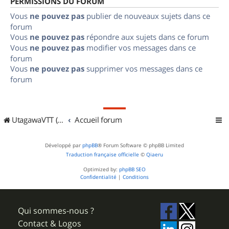
PERMISSIONS DU FORUM
Vous
ne pouvez pas
publier de nouveaux sujets dans ce
forum
Vous
ne pouvez pas
répondre aux sujets dans ce forum
Vous
ne pouvez pas
modifier vos messages dans ce
forum
Vous
ne pouvez pas
supprimer vos messages dans ce
forum
UtagawaVTT (Randos VTT et VTTAE avec traces GPS)
Accueil forum
Développé par
phpBB
® Forum Software © phpBB Limited
Traduction française officielle
©
Qiaeru
Optimized by:
phpBB SEO
Confidentialité
|
Conditions
Qui sommes-nous ?
Contact & Logos