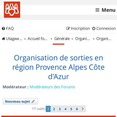
Menu
FAQ
Inscription
Connexion
UtagawaVTT (Randos VTT et VTTAE avec traces GPS)
Accueil forum
Générale
Organisation de sorties & Recherche de partenaires
Organisation de sorties en région Provence Alpes Côte d'Azur
Organisation de sorties en
région Provence Alpes Côte
d'Azur
Modérateur :
Modérateurs des Forums
Nouveau sujet
171 sujets
1
2
3
4
5
6
Suivant