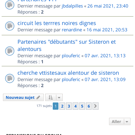
Dernier message par
jbdalpilles
«
26 mai 2021, 23:40
Réponses :
2
circuit les terrres noires dignes
Dernier message par
renardine
«
16 mai 2021, 20:53
Partenaires "débutants" sur Sisteron et
alentours
Dernier message par
plouferic
«
07 avr. 2021, 13:13
Réponses :
1
cherche vttistesaux alentour de sisteron
Dernier message par
plouferic
«
07 avr. 2021, 13:09
Réponses :
2
Nouveau sujet
171 sujets
1
2
3
4
5
6
Suivant
Aller