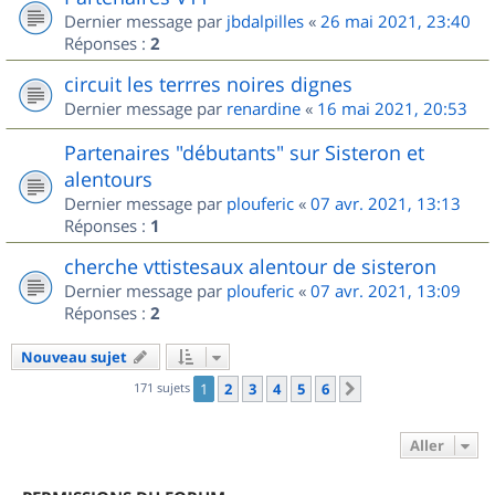
Dernier message par
jbdalpilles
«
26 mai 2021, 23:40
Réponses :
2
circuit les terrres noires dignes
Dernier message par
renardine
«
16 mai 2021, 20:53
Partenaires "débutants" sur Sisteron et
alentours
Dernier message par
plouferic
«
07 avr. 2021, 13:13
Réponses :
1
cherche vttistesaux alentour de sisteron
Dernier message par
plouferic
«
07 avr. 2021, 13:09
Réponses :
2
Nouveau sujet
171 sujets
1
2
3
4
5
6
Suivant
Aller