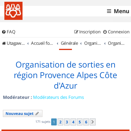
Menu
FAQ
Inscription
Connexion
UtagawaVTT (Randos VTT et VTTAE avec traces GPS)
Accueil forum
Générale
Organisation de sorties & Recherche de partenaires
Organisation de sorties en région Provence Alpes Côte d'Azur
Organisation de sorties en
région Provence Alpes Côte
d'Azur
Modérateur :
Modérateurs des Forums
Nouveau sujet
171 sujets
1
2
3
4
5
6
Suivant