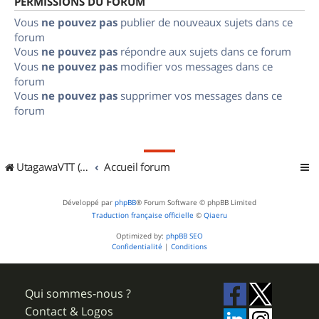
PERMISSIONS DU FORUM
Vous
ne pouvez pas
publier de nouveaux sujets dans ce
forum
Vous
ne pouvez pas
répondre aux sujets dans ce forum
Vous
ne pouvez pas
modifier vos messages dans ce
forum
Vous
ne pouvez pas
supprimer vos messages dans ce
forum
UtagawaVTT (Randos VTT et VTTAE avec traces GPS)
Accueil forum
Développé par
phpBB
® Forum Software © phpBB Limited
Traduction française officielle
©
Qiaeru
Optimized by:
phpBB SEO
Confidentialité
|
Conditions
Qui sommes-nous ?
Contact & Logos