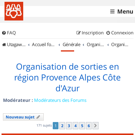
Menu
FAQ
Inscription
Connexion
UtagawaVTT (Randos VTT et VTTAE avec traces GPS)
Accueil forum
Générale
Organisation de sorties & Recherche de partenaires
Organisation de sorties en région Provence Alpes Côte d'Azur
Organisation de sorties en
région Provence Alpes Côte
d'Azur
Modérateur :
Modérateurs des Forums
Nouveau sujet
171 sujets
1
2
3
4
5
6
Suivant