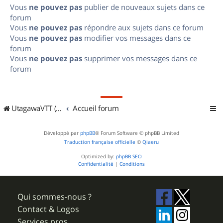
Vous
ne pouvez pas
publier de nouveaux sujets dans ce
forum
Vous
ne pouvez pas
répondre aux sujets dans ce forum
Vous
ne pouvez pas
modifier vos messages dans ce
forum
Vous
ne pouvez pas
supprimer vos messages dans ce
forum
UtagawaVTT (Randos VTT et VTTAE avec traces GPS)
Accueil forum
Développé par
phpBB
® Forum Software © phpBB Limited
Traduction française officielle
©
Qiaeru
Optimized by:
phpBB SEO
Confidentialité
|
Conditions
Qui sommes-nous ?
Contact & Logos
Services pros