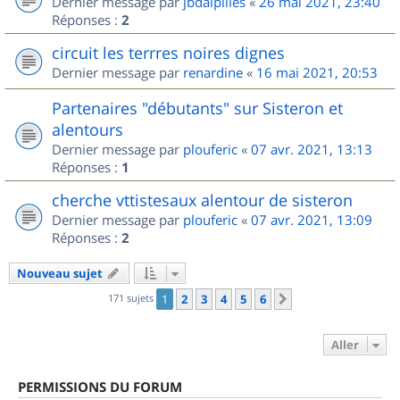
Dernier message par
jbdalpilles
«
26 mai 2021, 23:40
Réponses :
2
circuit les terrres noires dignes
Dernier message par
renardine
«
16 mai 2021, 20:53
Partenaires "débutants" sur Sisteron et
alentours
Dernier message par
plouferic
«
07 avr. 2021, 13:13
Réponses :
1
cherche vttistesaux alentour de sisteron
Dernier message par
plouferic
«
07 avr. 2021, 13:09
Réponses :
2
Nouveau sujet
171 sujets
1
2
3
4
5
6
Suivant
Aller
PERMISSIONS DU FORUM