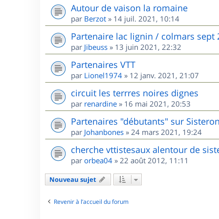
Autour de vaison la romaine
par
Berzot
»
14 juil. 2021, 10:14
Partenaire lac lignin / colmars sept
par
Jibeuss
»
13 juin 2021, 22:32
Partenaires VTT
par
Lionel1974
»
12 janv. 2021, 21:07
circuit les terrres noires dignes
par
renardine
»
16 mai 2021, 20:53
Partenaires "débutants" sur Sisteron
par
Johanbones
»
24 mars 2021, 19:24
cherche vttistesaux alentour de sis
par
orbea04
»
22 août 2012, 11:11
Nouveau sujet
Revenir à l’accueil du forum