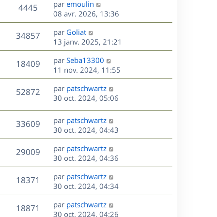
D
par
emoulin
n
V
4445
e
e
08 avr. 2026, 13:36
i
r
u
e
s
D
par
Goliat
n
r
V
34857
e
e
13 janv. 2025, 21:21
i
m
r
u
e
e
s
D
par
Seba13300
n
r
V
s
18409
e
e
11 nov. 2024, 11:55
i
m
s
r
u
e
e
a
s
D
par
patschwartz
n
r
V
s
52872
g
e
e
30 oct. 2024, 05:06
i
m
s
e
r
u
e
e
a
s
n
r
s
D
g
par
patschwartz
V
33609
e
i
m
s
e
e
30 oct. 2024, 04:43
e
e
a
r
u
s
r
s
D
g
par
patschwartz
n
V
29009
m
s
e
e
e
30 oct. 2024, 04:36
i
e
a
r
u
e
s
s
D
g
par
patschwartz
n
r
V
18371
s
e
e
e
30 oct. 2024, 04:34
i
m
a
r
u
e
e
s
D
g
par
patschwartz
n
r
V
s
18871
e
e
e
30 oct. 2024, 04:26
i
m
s