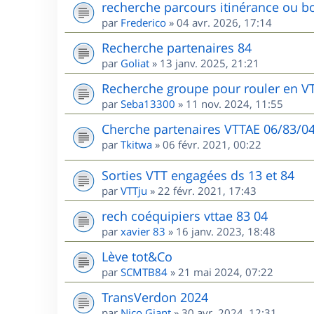
recherche parcours itinérance ou bo
par
Frederico
»
04 avr. 2026, 17:14
Recherche partenaires 84
par
Goliat
»
13 janv. 2025, 21:21
Recherche groupe pour rouler en V
par
Seba13300
»
11 nov. 2024, 11:55
Cherche partenaires VTTAE 06/83/0
par
Tkitwa
»
06 févr. 2021, 00:22
Sorties VTT engagées ds 13 et 84
par
VTTju
»
22 févr. 2021, 17:43
rech coéquipiers vttae 83 04
par
xavier 83
»
16 janv. 2023, 18:48
Lève tot&Co
par
SCMTB84
»
21 mai 2024, 07:22
TransVerdon 2024
par
Nico Giant
»
30 avr. 2024, 12:31