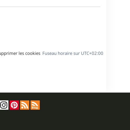
e
a
s
g
s
e
a
g
e
upprimer les cookies
Fuseau horaire sur
UTC+02:00