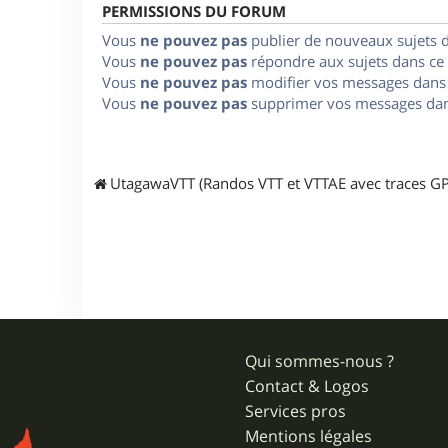
PERMISSIONS DU FORUM
Vous
ne pouvez pas
publier de nouveaux sujets 
Vous
ne pouvez pas
répondre aux sujets dans ce
Vous
ne pouvez pas
modifier vos messages dans
Vous
ne pouvez pas
supprimer vos messages dan
UtagawaVTT (Randos VTT et VTTAE avec traces GP
Qui sommes-nous ?
Contact & Logos
Services pros
Mentions légales