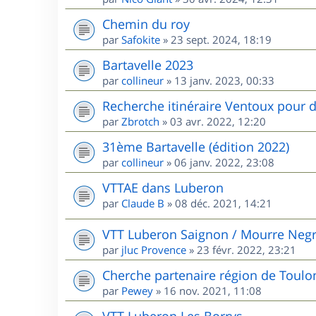
Chemin du roy
par
Safokite
»
23 sept. 2024, 18:19
Bartavelle 2023
par
collineur
»
13 janv. 2023, 00:33
Recherche itinéraire Ventoux pour d
par
Zbrotch
»
03 avr. 2022, 12:20
31ème Bartavelle (édition 2022)
par
collineur
»
06 janv. 2022, 23:08
VTTAE dans Luberon
par
Claude B
»
08 déc. 2021, 14:21
VTT Luberon Saignon / Mourre Neg
par
jluc Provence
»
23 févr. 2022, 23:21
Cherche partenaire région de Toulo
par
Pewey
»
16 nov. 2021, 11:08
VTT Luberon Les Borrys