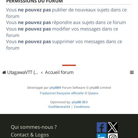
PERMISSIONS DU FORUM
Vous
ne pouvez pas
publier de nouveaux sujets dans ce
forum
Vous
ne pouvez pas
répondre aux sujets dans ce forum
Vous
ne pouvez pas
modifier vos messages dans ce
forum
Vous
ne pouvez pas
supprimer vos messages dans ce
forum
UtagawaVTT (Randos VTT et VTTAE avec traces GPS)
Accueil forum
Développé par
phpBB
® Forum Software © phpBB Limited
Traduction française officielle
©
Qiaeru
Optimized by:
phpBB SEO
Confidentialité
|
Conditions
Qui sommes-nous ?
Contact & Logos