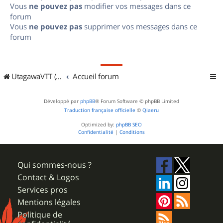
Vous
ne pouvez pas
modifier vos messages dans ce
forum
Vous
ne pouvez pas
supprimer vos messages dans ce
forum
UtagawaVTT (Randos VTT et VTTAE avec traces GPS)
Accueil forum
Développé par
phpBB
® Forum Software © phpBB Limited
Traduction française officielle
©
Qiaeru
Optimized by:
phpBB SEO
Confidentialité
|
Conditions
Qui sommes-nous ?
Contact & Logos
Services pros
Mentions légales
Politique de