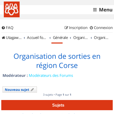
Menu
FAQ
Inscription
Connexion
UtagawaVTT (Randos VTT et VTTAE avec traces GPS)
Accueil forum
Générale
Organisation de sorties & Recherche de partenaires
Organisation de sorties en région Corse
Organisation de sorties en
région Corse
Modérateur :
Modérateurs des Forums
Nouveau sujet
3 sujets • Page
1
sur
1
Sujets