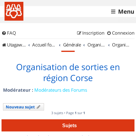
Menu
FAQ
Inscription
Connexion
UtagawaVTT (Randos VTT et VTTAE avec traces GPS)
Accueil forum
Générale
Organisation de sorties & Recherche de partenaires
Organisation de sorties en région Corse
Organisation de sorties en
région Corse
Modérateur :
Modérateurs des Forums
Nouveau sujet
3 sujets • Page
1
sur
1
Sujets