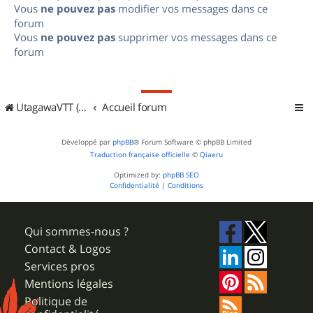
Vous
ne pouvez pas
modifier vos messages dans ce
forum
Vous
ne pouvez pas
supprimer vos messages dans ce
forum
UtagawaVTT (Randos VTT et VTTAE avec traces GPS)
Accueil forum
Développé par
phpBB
® Forum Software © phpBB Limited
Traduction française officielle
©
Qiaeru
Optimized by:
phpBB SEO
Confidentialité
|
Conditions
Qui sommes-nous ?
Contact & Logos
Services pros
Mentions légales
Politique de