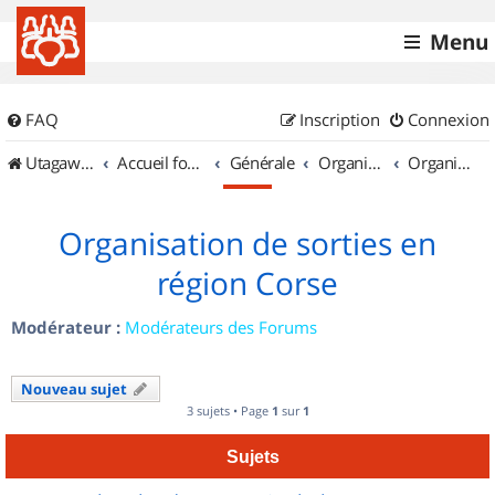
Menu
FAQ
Inscription
Connexion
UtagawaVTT (Randos VTT et VTTAE avec traces GPS)
Accueil forum
Générale
Organisation de sorties & Recherche de partenaires
Organisation de sorties en région Corse
Organisation de sorties en
région Corse
Modérateur :
Modérateurs des Forums
Nouveau sujet
3 sujets • Page
1
sur
1
Sujets