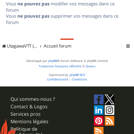
Vous
ne pouvez pas
modifier vos messages dans ce
forum
Vous
ne pouvez pas
supprimer vos messages dans ce
forum
UtagawaVTT (Randos VTT et VTTAE avec traces GPS)
Accueil forum
Développé par
phpBB
® Forum Software © phpBB Limited
Traduction française officielle
©
Qiaeru
Optimized by:
phpBB SEO
Confidentialité
|
Conditions
Qui sommes-nous ?
Contact & Logos
Services pros
Mentions légales
Politique de