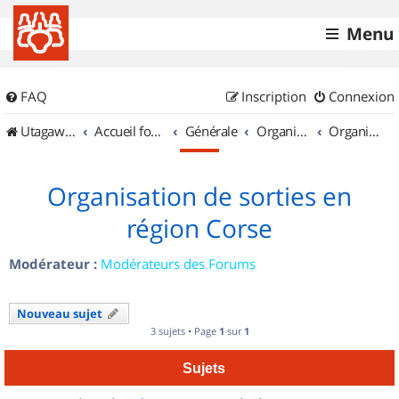
Menu
FAQ
Inscription
Connexion
UtagawaVTT (Randos VTT et VTTAE avec traces GPS)
Accueil forum
Générale
Organisation de sorties & Recherche de partenaires
Organisation de sorties en région Corse
Organisation de sorties en
région Corse
Modérateur :
Modérateurs des Forums
Nouveau sujet
3 sujets • Page
1
sur
1
Sujets