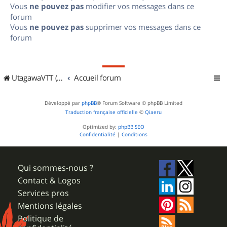
Vous
ne pouvez pas
modifier vos messages dans ce
forum
Vous
ne pouvez pas
supprimer vos messages dans ce
forum
UtagawaVTT (Randos VTT et VTTAE avec traces GPS)
Accueil forum
Développé par
phpBB
® Forum Software © phpBB Limited
Traduction française officielle
©
Qiaeru
Optimized by:
phpBB SEO
Confidentialité
|
Conditions
Qui sommes-nous ?
Contact & Logos
Services pros
Mentions légales
Politique de